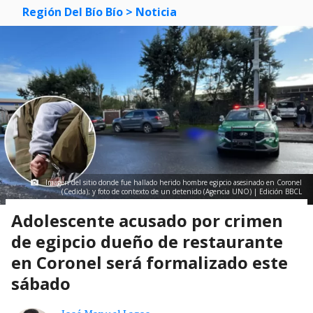
Región Del Bío Bío
> Noticia
Imagen del sitio donde fue hallado herido hombre egipcio asesinado en Coronel
(Cedida); y foto de contexto de un detenido (Agencia UNO) | Edición BBCL
Adolescente acusado por crimen
de egipcio dueño de restaurante
en Coronel será formalizado este
sábado