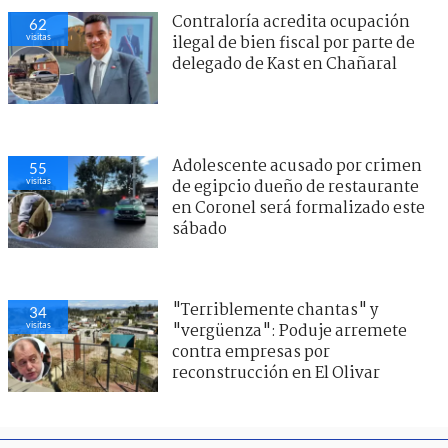
Contraloría acredita ocupación
62
visitas
ilegal de bien fiscal por parte de
delegado de Kast en Chañaral
Adolescente acusado por crimen
55
visitas
de egipcio dueño de restaurante
en Coronel será formalizado este
sábado
"Terriblemente chantas" y
34
visitas
"vergüenza": Poduje arremete
contra empresas por
reconstrucción en El Olivar