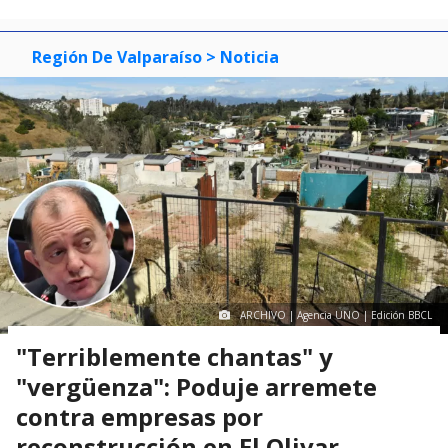
Región De Valparaíso
> Noticia
ARCHIVO | Agencia UNO | Edición BBCL
"Terriblemente chantas" y
"vergüenza": Poduje arremete
contra empresas por
reconstrucción en El Olivar