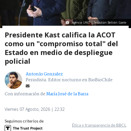
Agencia UNO | Sebastián Beltrán Gaete
Presidente Kast califica la ACOT
como un "compromiso total" del
Estado en medio de despliegue
policial
Antonio Gonzalez
Periodista. Editor nocturno en BioBioChile
Con información de
María José de la Barra
Viernes 07 Agosto, 2026 | 22:32
Seguimos criterios de
Ética y transparencia de BBCL