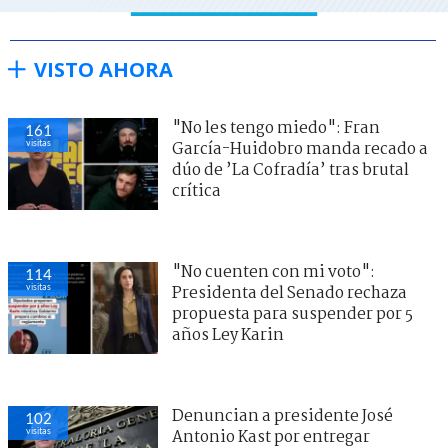
VISTO AHORA
"No les tengo miedo": Fran
161
visitas
García-Huidobro manda recado a
dúo de ’La Cofradía’ tras brutal
crítica
"No cuenten con mi voto":
114
visitas
Presidenta del Senado rechaza
propuesta para suspender por 5
años Ley Karin
Denuncian a presidente José
102
visitas
Antonio Kast por entregar