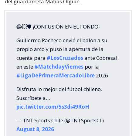
del guardameta Matías Olguín.
😱💥🛡 ¡CONFUSIÓN EN EL FONDO!
Guillermo Pacheco envió el balón a su
propio arco y puso la apertura de la
cuenta para
#LosCruzados
ante Cobresal,
en este
#MatchdayViernes
por la
#LigaDePrimeraMercadoLibre
2026.
Disfruta lo mejor del fútbol chileno.
Suscríbete a…
pic.twitter.com/5s3di49RoH
— TNT Sports Chile (@TNTSportsCL)
August 8, 2026