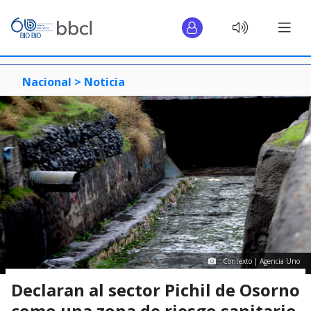
Nacional >
Noticia
Contexto | Agencia Uno
Declaran al sector Pichil de Osorno
como una zona de riesgo sanitario