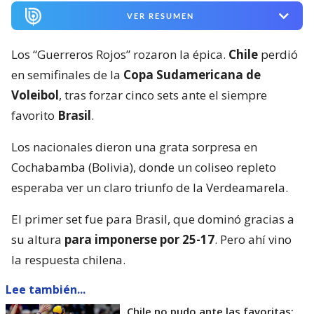
VER RESUMEN
Los “Guerreros Rojos” rozaron la épica.
Chile
perdió
en semifinales de la
Copa Sudamericana de
Voleibol
, tras forzar cinco sets ante el siempre
favorito
Brasil
.
Los nacionales dieron una grata sorpresa en
Cochabamba (Bolivia), donde un coliseo repleto
esperaba ver un claro triunfo de la Verdeamarela.
El primer set fue para Brasil, que dominó gracias a
su altura
para imponerse por 25-17
. Pero ahí vino
la respuesta chilena.
Lee también...
Chile no pudo ante las favoritas: