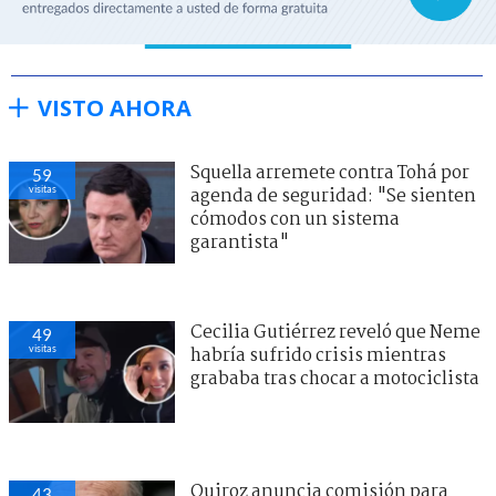
VISTO AHORA
Squella arremete contra Tohá por
59
visitas
agenda de seguridad: "Se sienten
cómodos con un sistema
garantista"
Cecilia Gutiérrez reveló que Neme
49
visitas
habría sufrido crisis mientras
grababa tras chocar a motociclista
Quiroz anuncia comisión para
43