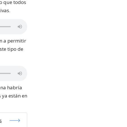
do que todos
ivas.
n a permitir
ste tipo de
ona habría
s ya están en
s