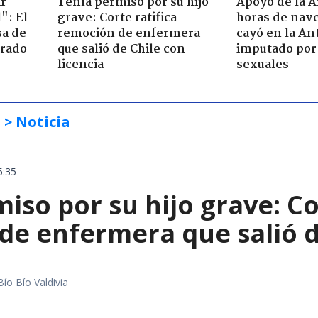
ir
Tenía permiso por su hijo
Apoyo de la 
": El
grave: Corte ratifica
horas de nave
sa de
remoción de enfermera
cayó en la An
trado
que salió de Chile con
imputado por 
licencia
sexuales
s
> Noticia
5:35
iso por su hijo grave: Co
e enfermera que salió de
Bío Bío Valdivia