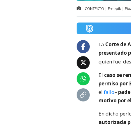
CONTEXTO | Freepik | Pix
La
Corte de A
presentado p
quien fue
des
El
caso se re
permiso por 
el
fallo
–
pade
motivo por e
En dicho perí
autorizada p