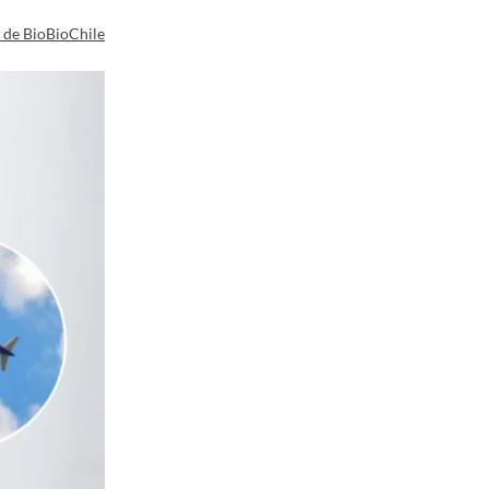
a de BioBioChile