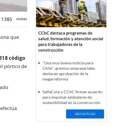
1385
visitas
CChC destaca programas de
rsona que
salud, formación y atención social
para trabajadores de la
construcción
 318 código
"Una muy buena noticia para
el pórtico de
Chile": gremios empresariales
destacan aprobación de la
megarreforma
tado
SalfaCorp y CChC firman acuerdo
para impulsar estándares de
sostenibilidad en la construcción
 efectúa
MÁS NOTICIAS