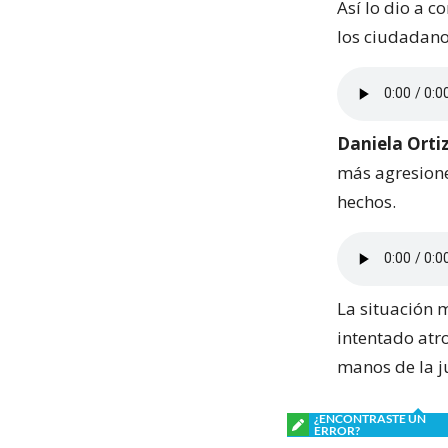
Así lo dio a 
los ciudadano
Daniela Orti
más agresione
hechos.
La situación 
intentado atr
manos de la ju
¿ENCONTRASTE UN
ERROR?