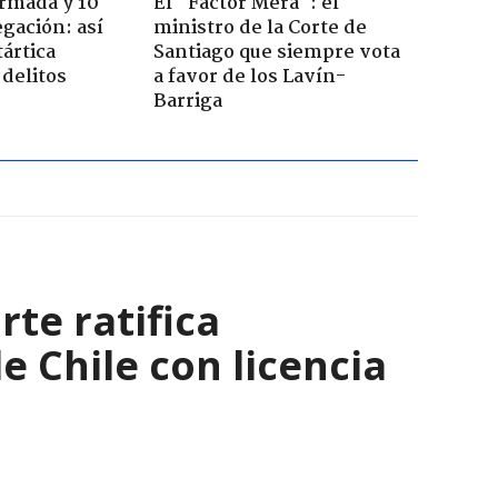
Armada y 10
El "Factor Mera": el
gación: así
ministro de la Corte de
tártica
Santiago que siempre vota
delitos
a favor de los Lavín-
Barriga
rte ratifica
 Chile con licencia