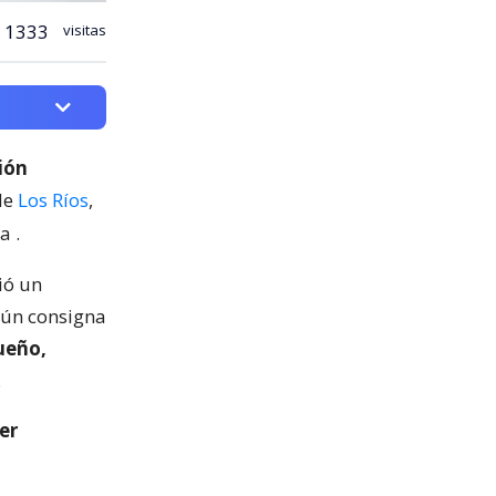
1333
visitas
ión
de
Los Ríos
,
ca
.
ió un
ún consigna
ueño,
.
er