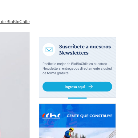
a de BioBioChile