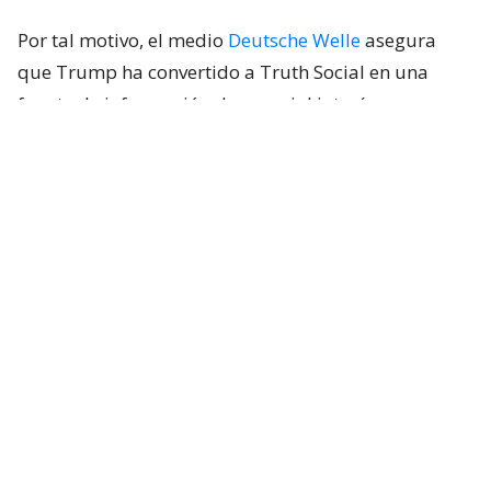
Por tal motivo, el medio
Deutsche Welle
asegura
que Trump ha convertido a Truth Social en una
fuente de información de especial interés para
bolsas, empresas, inversores e instituciones
financieras, pues
puede hacer que los valores de
mercado se desplomen o se disparen al instante.
Lee también...
¿Por qué los modelos de IA se
están escapando para hacer
ciberataques?
La nueva cuenta VIP de Truth Social