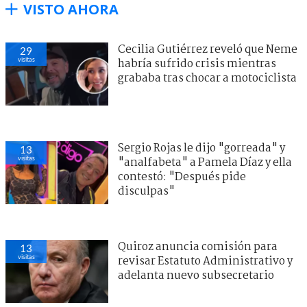
VISTO AHORA
Cecilia Gutiérrez reveló que Neme
29
visitas
habría sufrido crisis mientras
grababa tras chocar a motociclista
Sergio Rojas le dijo "gorreada" y
13
visitas
"analfabeta" a Pamela Díaz y ella
contestó: "Después pide
disculpas"
Quiroz anuncia comisión para
13
visitas
revisar Estatuto Administrativo y
adelanta nuevo subsecretario