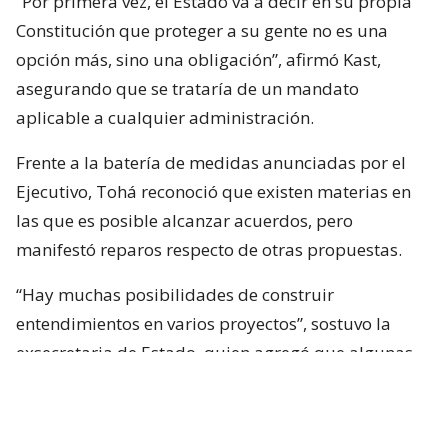
“Por primera vez, el Estado va a decir en su propia
Constitución que proteger a su gente no es una
opción más, sino una obligación”, afirmó Kast,
asegurando que se trataría de un mandato
aplicable a cualquier administración.
Frente a la batería de medidas anunciadas por el
Ejecutivo, Tohá reconoció que existen materias en
las que es posible alcanzar acuerdos, pero
manifestó reparos respecto de otras propuestas.
“Hay muchas posibilidades de construir
entendimientos en varios proyectos”, sostuvo la
exsecretaria de Estado, quien agregó que algunas
iniciativas generan dudas porque, a su juicio, son
“
conflictivas
” y al mismo tiempo “
innecesarias
“.