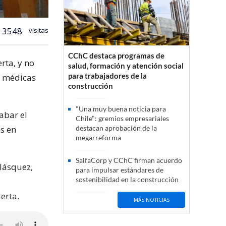
3548
visitas
CChC destaca programas de
rta, y no
salud, formación y atención social
para trabajadores de la
as médicas
construcción
"Una muy buena noticia para
rabar el
Chile": gremios empresariales
s en
destacan aprobación de la
megarreforma
SalfaCorp y CChC firman acuerdo
elásquez,
para impulsar estándares de
sostenibilidad en la construcción
erta.
MÁS NOTICIAS