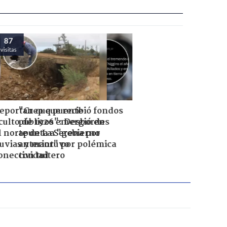
91
visitas
ibió fondos
Reportan que puente
esbordes
oculto de 1926 emergió en
bierno
el norte de La Serena por
 polémica
lluvias y mantuvo
conectividad