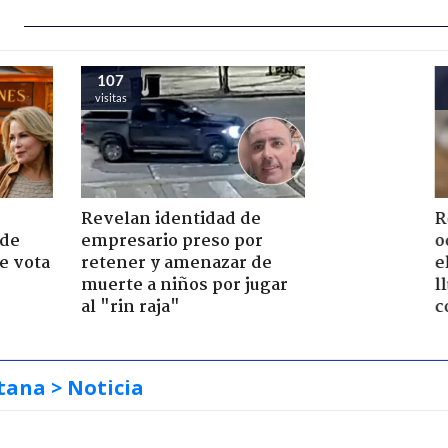
105
97
visitas
visitas
Revelan identidad de
"Creo que rec
 de
empresario preso por
públicos": D
e vota
retener y amenazar de
apunta a "go
-
muerte a niños por jugar
anterior" por
al "rin raja"
con tuitero
tana
> Noticia