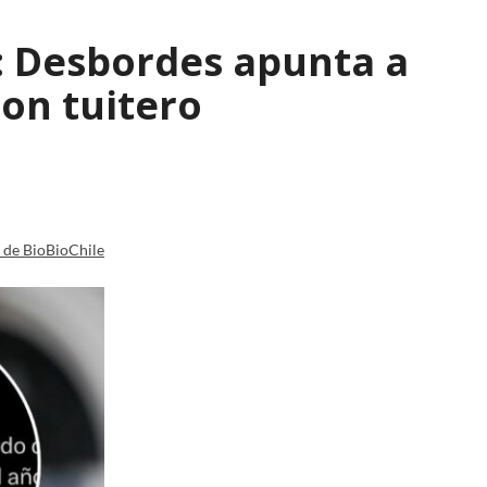
": Desbordes apunta a
on tuitero
a de BioBioChile