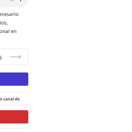
necesario
ios,
onal en
s
o canal de