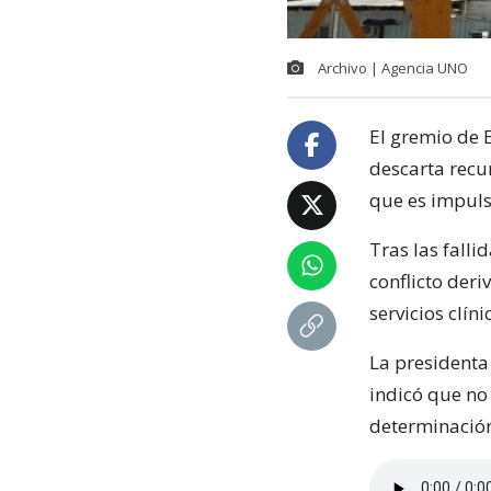
Archivo | Agencia UNO
El gremio de 
descarta recur
que es impuls
Tras las falli
conflicto der
servicios clín
La presidenta
indicó que no 
determinación