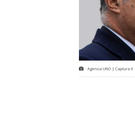
Agencia UNO | Captura X
El alcalde de 
mensaje en el 
El jefe comun
durante el
g