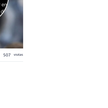
507
visitas
mediático
es delitos.
ciado