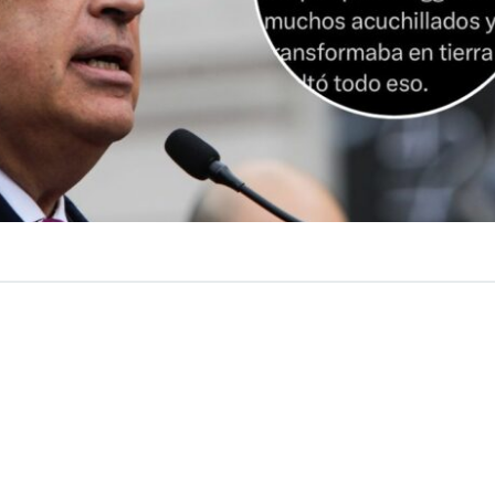
VER RESUMEN
Santiago, Mardio Desbordes, se volvió a referir a aquel 
que un usuario en redes sociales lo acusó de ocultar grav
al indicó que el ataque del cibernauta habría sido
finan
obierno de Gabriel Boric.