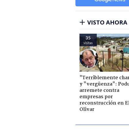
VISTO AHORA
35
visitas
"Terriblemente cha
y "vergüenza": Pod
arremete contra
empresas por
reconstrucción en E
Olivar