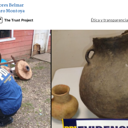
ores Belmar
ro Montoya
Ética y transparenci