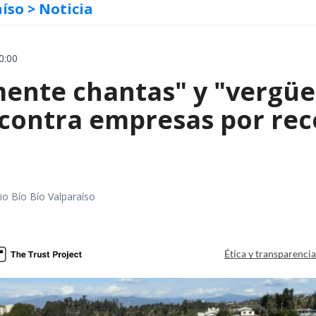
aíso
> Noticia
0:00
mente chantas" y "vergüe
contra empresas por reco
io Bío Bío Valparaíso
a
Ética y transparenci