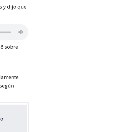
s y dijo que
88 sobre
idamente
 según
io