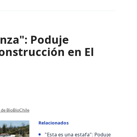
nza": Poduje
nstrucción en El
a de BioBioChile
Relacionados
"Esta es una estafa": Poduje