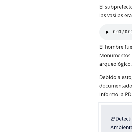
El subprefect
las vasijas er
El hombre fue 
Monumentos Na
arqueológico.
Debido a esto
documentado y
informó la PDI
🚨Detecti
Ambiente