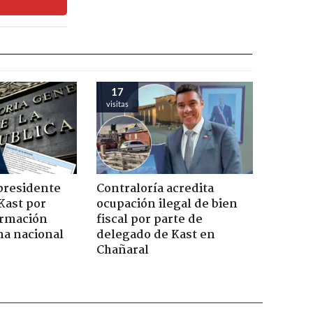
17
visitas
presidente
Contraloría acredita
Kast por
ocupación ilegal de bien
ormación
fiscal por parte de
na nacional
delegado de Kast en
Chañaral