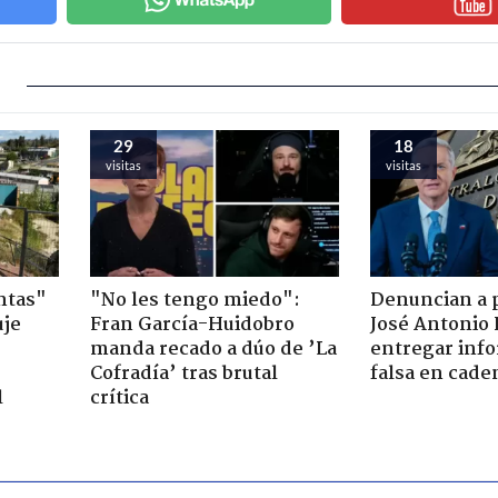
29
18
visitas
visitas
ntas"
"No les tengo miedo":
Denuncian a 
uje
Fran García-Huidobro
José Antonio 
manda recado a dúo de ’La
entregar inf
Cofradía’ tras brutal
falsa en cade
l
crítica