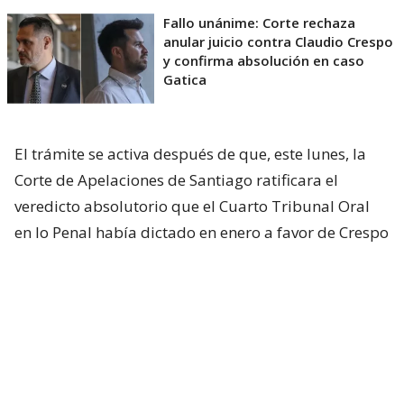
Fallo unánime: Corte rechaza
anular juicio contra Claudio Crespo
y confirma absolución en caso
Gatica
El trámite se activa después de que, este lunes, la
Corte de Apelaciones de Santiago ratificara el
veredicto absolutorio que el Cuarto Tribunal Oral
en lo Penal había dictado en enero a favor de Crespo
por el caso de apremios ilegítimos.
La justicia había establecido que él efectuó los
disparos que cegaron al diputado Gustavo Gatica
durante los disturbios registrados el 8 de
noviembre de 2019 en Plaza Baquedano.
Pero
determinó que su actuación estuvo amparada