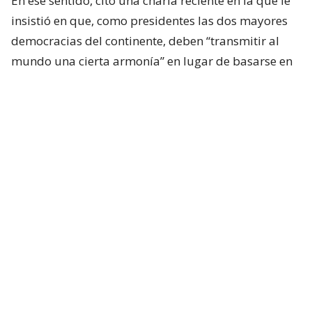
En ese sentido, citó una charla reciente en la que le
insistió en que, como presidentes las dos mayores
democracias del continente, deben “transmitir al
mundo una cierta armonía” en lugar de basarse en
“desinformaciones”.
Sin embargo, Lula apuntó sus críticas hacia el
Departamento de Estado.
“Pero él (Trump) tiene a
un ciudadano al que no le gusta Brasil, que no le
gusta América Latina, y que es un bolsonarista:
el secretario de Estado, Marco Rubio”,
manifestó.
Según el mandatario progresista, Rubio
“es un
antilatinoamericano, o un latinoamericano
frustrado.
(…) Es un descendiente de cubanos de
Miami, entonces odia a Cuba, odia a Colombia, odia
a Brasil, y hace las cosas de forma diferente a lo que