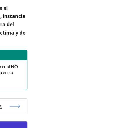
e el
, instancia
ra del
íctima y de
o cual
NO
a en su
s