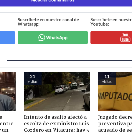
Suscríbete en nuestro canal de
Suscríbete en nuestr
Whatsapp:
Youtube:
21
11
visitas
visitas
e
Intento de asalto afectó a
Juzgado decre
 entre
escolta de exministro Luis
preventiva pa
y un
Cordero en Vitacura: hay 5
acusado de se