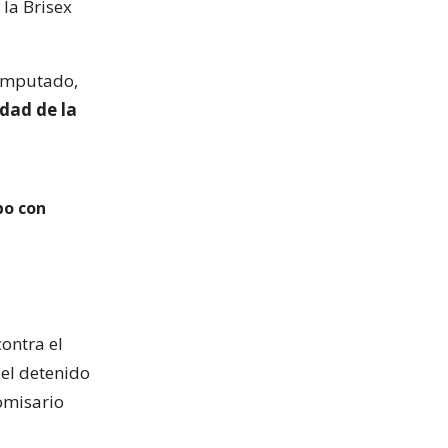
la Brisex
 imputado,
idad de la
bo con
contra el
 el detenido
omisario