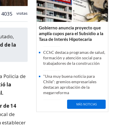
4035
visitas
Gobierno anuncia proyecto que
amplía cupos para el Subsidio a la
putado,
Tasa de Interés Hipotecaria
d de la
CChC destaca programas de salud,
formación y atención social para
trabajadores de la construcción
a Policía de
"Una muy buena noticia para
Chile": gremios empresariales
ió la
destacan aprobación de la
l.
megarreforma
MÁS NOTICIAS
r de 14
ocal de
n establecer