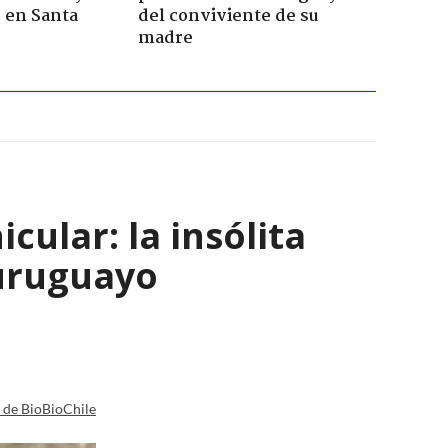
r en Santa
del conviviente de su
madre
ular: la insólita
 uruguayo
a de BioBioChile