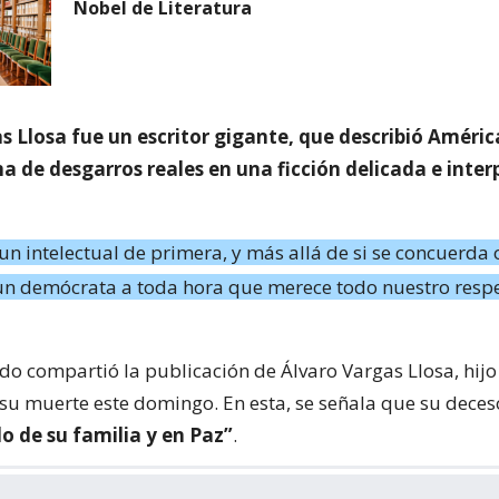
Nobel de Literatura
s Llosa fue un escritor gigante, que describió Améric
a de desgarros reales en una ficción delicada e inte
n intelectual de primera, y más allá de si se concuerda 
, un demócrata a toda hora que merece todo nuestro resp
ado compartió la publicación de Álvaro Vargas Llosa, hijo 
su muerte este domingo. En esta, se señala que su deces
o de su familia y en Paz”
.