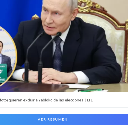
(foto) quieren excluir a Yábloko de las elecciones | EFE
VER RESUMEN