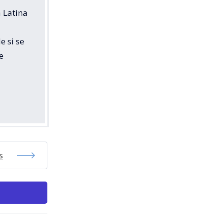
 Latina
e si se
e
s