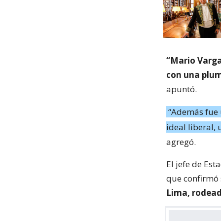
“Mario Varga
con una plum
apuntó.
“Además fue u
ideal liberal
agregó.
El jefe de Est
que confirmó 
Lima, rodead