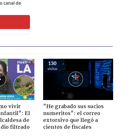
o canal de
130
visitas
mo vivir
"He grabado sus sucios
nfantil": El
numeritos": el correo
lcaldesa de
extorsivo que llegó a
dio filtrado
cientos de fiscales