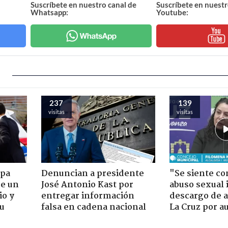
Suscríbete en nuestro canal de
Suscríbete en nuestr
Whatsapp:
Youtube:
237
139
visitas
visitas
apa
Denuncian a presidente
"Se siente co
de un
José Antonio Kast por
abuso sexual i
io y
entregar información
descargo de a
su
falsa en cadena nacional
La Cruz por au