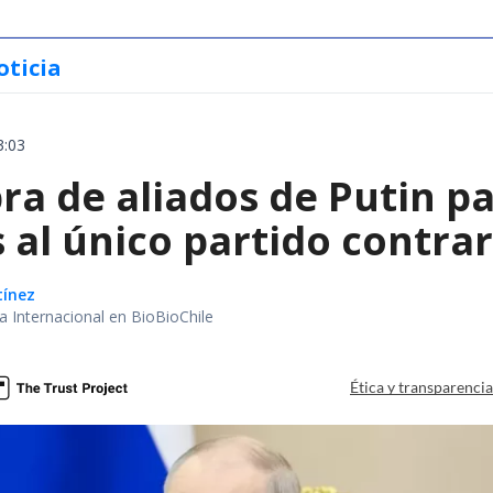
oticia
3:03
a de aliados de Putin par
 al único partido contrar
tínez
ea Internacional en BioBioChile
Ética y transparenci