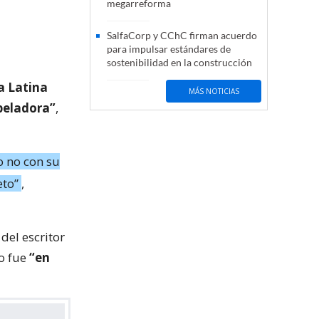
megarreforma
SalfaCorp y CChC firman acuerdo
para impulsar estándares de
sostenibilidad en la construcción
a Latina
MÁS NOTICIAS
rpeladora”
,
o no con su
eto”
,
del escritor
o fue
“en