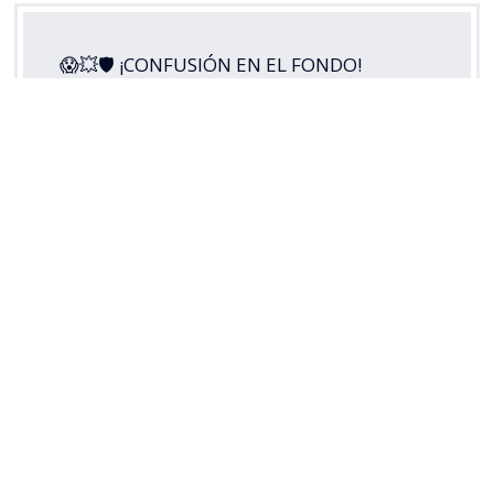
😱💥🛡 ¡CONFUSIÓN EN EL FONDO!
Guillermo Pacheco envió el balón a su
propio arco y puso la apertura de la
cuenta para
#LosCruzados
ante Cobresal,
en este
#MatchdayViernes
por la
#LigaDePrimeraMercadoLibre
2026.
Disfruta lo mejor del fútbol chileno.
Suscríbete a…
pic.twitter.com/5s3di49RoH
— TNT Sports Chile (@TNTSportsCL)
August 8, 2026