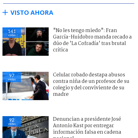
VISTO AHORA
"No les tengo miedo": Fran
141
visitas
García-Huidobro manda recado a
dúo de ’La Cofradía’ tras brutal
crítica
Celular robado destapa abusos
97
visitas
contra niña de un profesor de su
colegio y del conviviente de su
madre
Denuncian a presidente José
92
visitas
Antonio Kast por entregar
información falsa en cadena