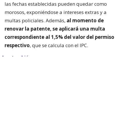
las fechas establecidas pueden quedar como
morosos, exponiéndose a intereses extras y a
multas policiales. Además,
al momento de
renovar la patente, se aplicará una multa
correspondiente al 1,5% del valor del permiso
respectivo
, que se calcula con el IPC.
Lee también...
Clonación de vehículos: ¿cómo
saber si fui víctima de este delito?
¿Qué documentos necesito para
pagar la segunda cuota del permiso
de circulación?