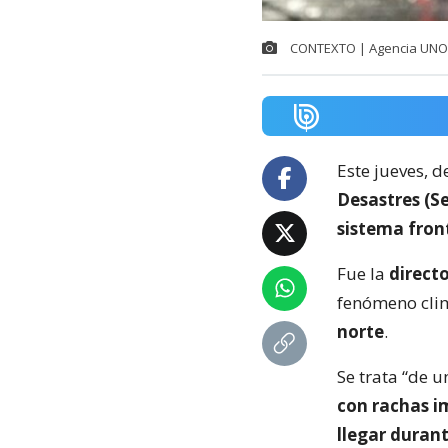
CONTEXTO | Agencia UNO
Este jueves, d
Desastres (S
sistema fron
Fue la
directo
fenómeno cli
norte
.
Se trata “de 
con rachas i
llegar duran