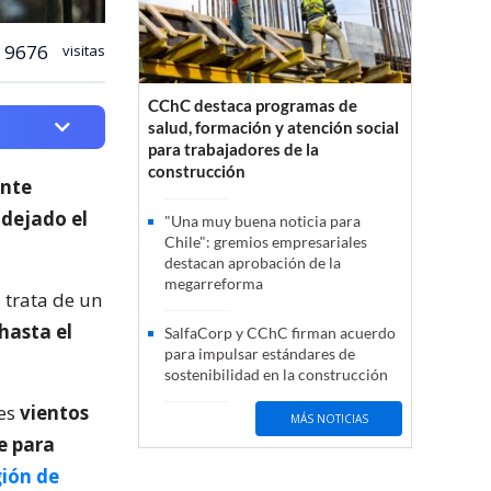
9676
visitas
CChC destaca programas de
salud, formación y atención social
para trabajadores de la
construcción
ante
 dejado el
"Una muy buena noticia para
Chile": gremios empresariales
destacan aprobación de la
megarreforma
e trata de un
hasta el
SalfaCorp y CChC firman acuerdo
para impulsar estándares de
sostenibilidad en la construcción
tes
vientos
MÁS NOTICIAS
e para
gión de