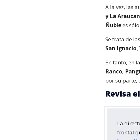
A la vez, las
y La Araucaní
Ñuble
es sólo
Se trata de l
San Ignacio,
En tanto, en l
Ranco, Pangu
por su parte,
Revisa e
La direct
frontal q