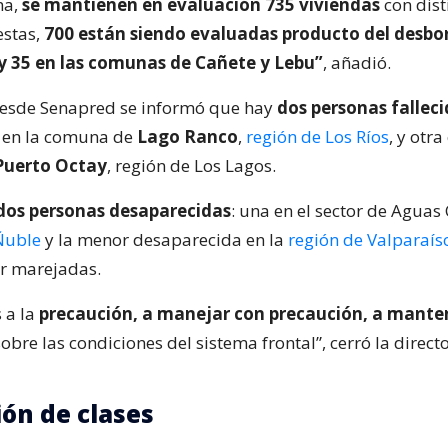
ma,
se mantienen en evaluación 735 viviendas
con dist
estas,
700 están siendo evaluadas producto del desbor
y 35 en las comunas de Cañete y Lebu”
, añadió.
desde Senapred se informó que hay
dos personas fallec
a en la comuna de
Lago Ranco
,
región de Los Ríos
, y otra
Puerto Octay
, región de Los Lagos.
dos personas desaparecidas
: una en el sector de Aguas 
Ñuble
y la menor desaparecida en la
región de Valparaís
r marejadas.
 a la
precaución, a manejar con precaución, a mante
obre las condiciones del sistema frontal”, cerró la directo
ón de clases