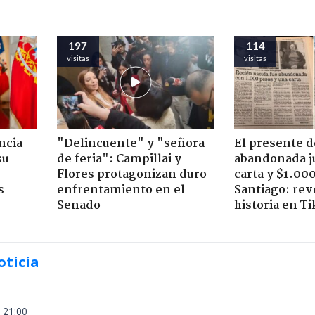
197
114
visitas
visitas
ncia
"Delincuente" y "señora
El presente d
su
de feria": Campillai y
abandonada j
Flores protagonizan duro
carta y $1.00
s
enfrentamiento en el
Santiago: rev
Senado
historia en T
oticia
 21:00