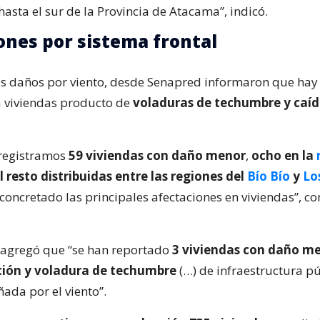
 hasta el sur de la Provincia de Atacama”, indicó.
ones por sistema frontal
os daños por viento, desde Senapred informaron que hay
a viviendas producto de
voladuras de techumbre y caíd
registramos
59 viviendas con daño menor
,
ocho en la
l resto distribuidas entre las regiones del
Bío Bío
y
Lo
concretado las principales afectaciones en viviendas”, 
 agregó que “se han reportado
3 viviendas con daño me
ión y voladura de techumbre
(…) de infraestructura p
ñada por el viento”.