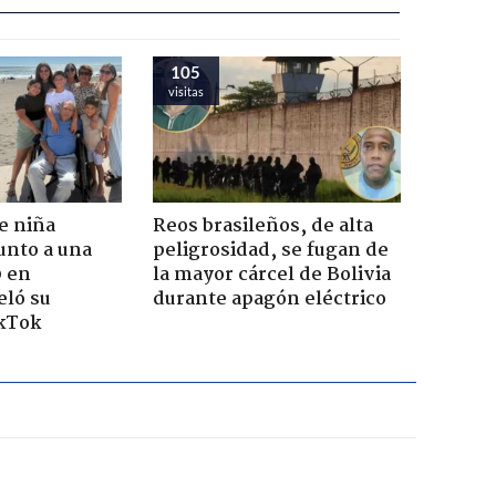
105
visitas
e niña
Reos brasileños, de alta
unto a una
peligrosidad, se fugan de
0 en
la mayor cárcel de Bolivia
eló su
durante apagón eléctrico
ikTok