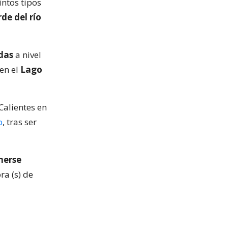
intos tipos
de del río
idas
a nivel
 en el
Lago
Calientes en
o
, tras ser
nerse
ra (s) de