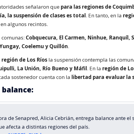
 autoridades señalaron que
para las regiones de Coquimb
a, la suspensión de clases es total
. En tanto, en la
regi
 en algunos recintos.
as comunas:
Cobquecura, El Carmen, Ninhue, Ranquíl, S
 Yungay, Coelemu y Quillón
.
a
región de Los Ríos
la suspensión contempla las comu
ipulli, La Unión, Río Bueno y Máfil
. En la
región de L
 cada sostenedor cuenta con la
libertad para evaluar la
l balance:
ora de Senapred, Alicia Cebrián, entrega balance ante el
ue afecta a distintas regiones del país.