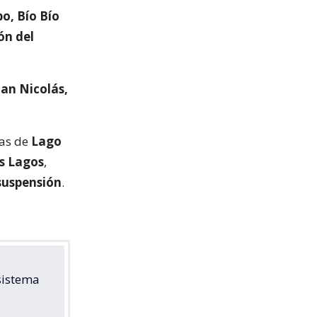
o, Bío Bío
ón del
an Nicolás,
nas de
Lago
os Lagos
,
 suspensión
.
 sistema