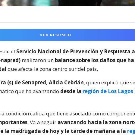
VER RESUMEN
esde el
Servicio Nacional de Prevención y Respuesta 
enapred)
realizaron un
balance sobre los daños que ha
tal
que afecta la zona centro sur del país.
ra (s) de Senapred, Alicia Cebrián
, quien explicó que s
mático que ha avanzando
desde la
región de Los Lagos
una condición cálida que tiene asociado como componen
mportantes
. Va a seguir
avanzando hacia la zona nort
te la madrugada de hoy y la tarde de mañana a la
re