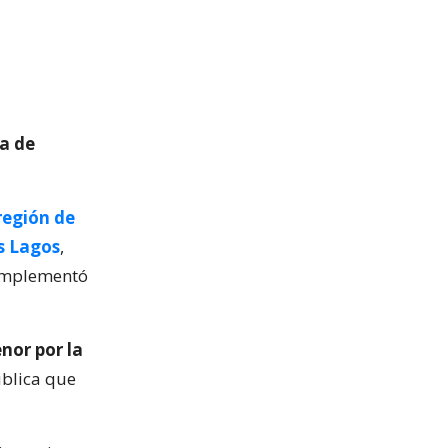
a de
región de
s Lagos
,
complementó
nor por la
ública que