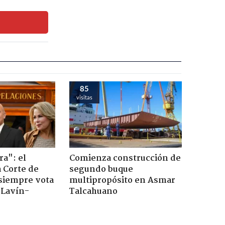
85
visitas
ra": el
Comienza construcción de
a Corte de
segundo buque
 siempre vota
multipropósito en Asmar
s Lavín-
Talcahuano