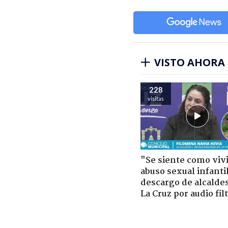
VISTO AHORA
228
visitas
"Se siente como viv
abuso sexual infantil
descargo de alcalde
La Cruz por audio fil