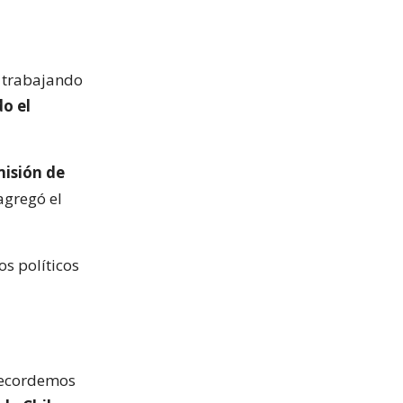
r trabajando
o el
misión de
 agregó el
os políticos
 Recordemos