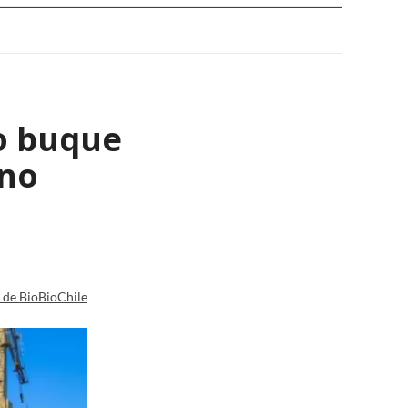
o buque
ano
a de BioBioChile