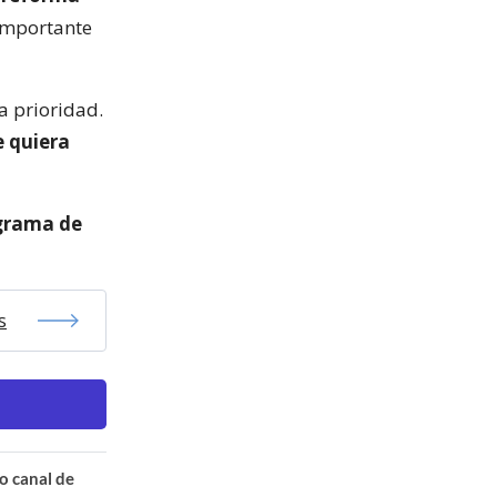
 importante
la prioridad.
e quiera
ograma de
s
o canal de