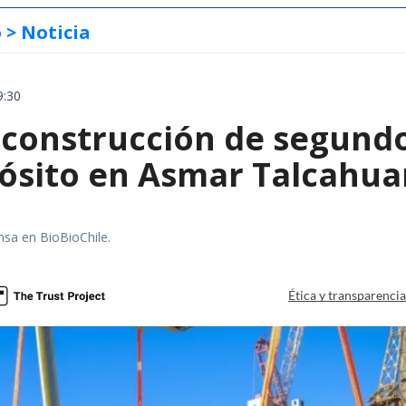
o
> Noticia
9:30
construcción de segund
ósito en Asmar Talcahu
nsa en BioBioChile.
Ética y transparenci