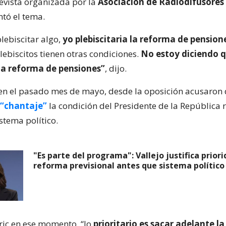
revista organizada por la
Asociación de Radiodifusores 
ntó el tema.
plebiscitar algo,
yo plebiscitaria la reforma de pension
lebiscitos tienen otras condiciones.
No estoy diciendo 
 la reforma de pensiones”
, dijo.
en el pasado mes de mayo, desde la oposición acusaron
“chantaje”
la condición del Presidente de la República 
stema político.
"Es parte del programa": Vallejo justifica prior
reforma previsional antes que sistema político
ric en ese momento, “lo
prioritario es sacar adelante l