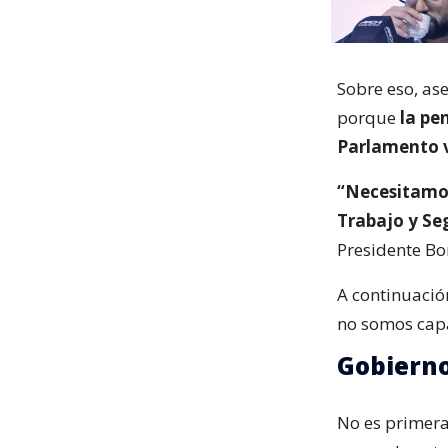
Sobre eso, as
porque
la pe
Parlamento v
“Necesitamos
Trabajo y Se
Presidente Bor
A continuación
no somos cap
Gobierno
No es primera