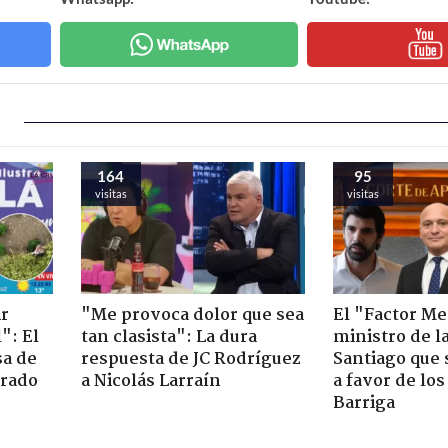
164
95
visitas
visitas
ir
"Me provoca dolor que sea
El "Factor Me
": El
tan clasista": La dura
ministro de l
sa de
respuesta de JC Rodríguez
Santiago que
trado
a Nicolás Larraín
a favor de lo
Barriga