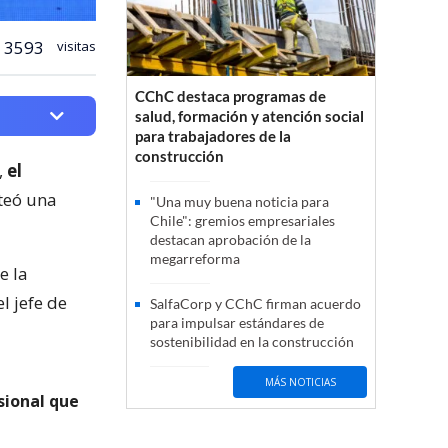
3593
visitas
CChC destaca programas de
salud, formación y atención social
para trabajadores de la
construcción
,
el
teó una
"Una muy buena noticia para
Chile": gremios empresariales
destacan aprobación de la
megarreforma
e la
 el jefe de
SalfaCorp y CChC firman acuerdo
para impulsar estándares de
sostenibilidad en la construcción
MÁS NOTICIAS
sional que