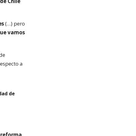
de Chile
es
(…) pero
que vamos
 de
respecto a
idad de
a reforma