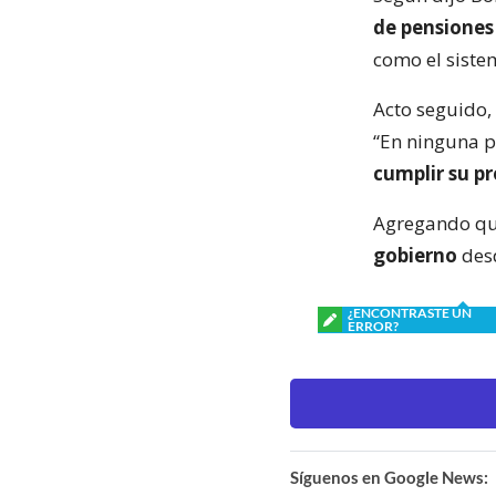
de pensiones 
como el siste
Acto seguido, 
“En ninguna p
cumplir su p
Agregando que
gobierno
desd
¿ENCONTRASTE UN
ERROR?
Síguenos en Google News: