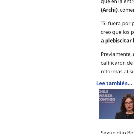
que en la ent
(Archi)
, come
“Si fuera por 
creo que los p
a plebiscitar
Previamente, 
calificaron de
reformas al si
Lee también...
Según dijo Bo