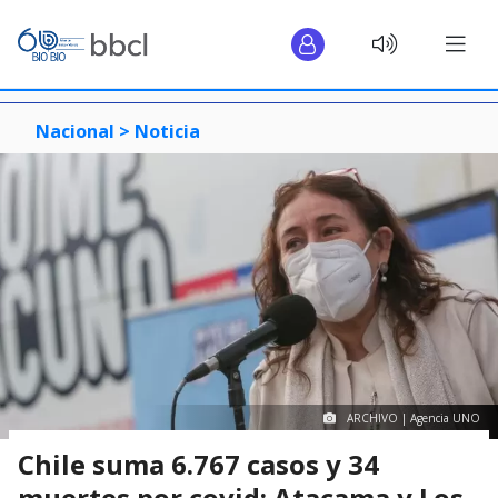
Nacional >
Noticia
ARCHIVO | Agencia UNO
Chile suma 6.767 casos y 34
muertes por covid: Atacama y Los