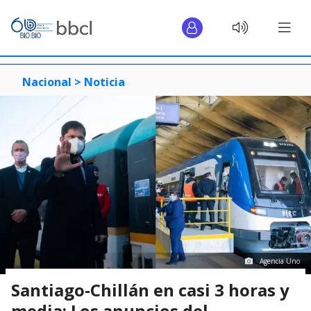
Nacional >
Noticia
Agencia Uno
Santiago-Chillán en casi 3 horas y
media: Los anuncios del