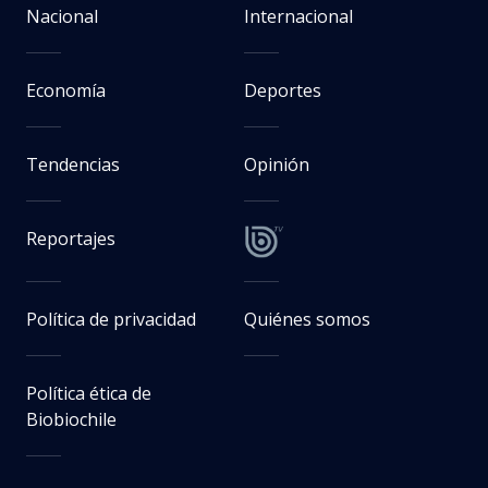
Hans Scott I Agencia Uno
Recibido como ídolo y bajo una
ovación: Vozinha vivió una fiesta
inolvidable en el Estadio
Monumental
Jaime Zavala
Periodista de Deportes en BioBioChile
Miércoles 05 Agosto, 2026 | 20:22
Seguimos criterios de
Ética y transparencia de BBCL