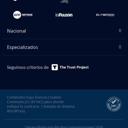
Garras de Amor, Forest y Juan Sativo, mientras la
expectativa crecía por el momento más esperado de
la tarde: el ingreso del nuevo guardameta albo.
A las 19:27 horas, y tras apagarse las luces del
recinto albo, Vozinha apareció en la cancha del
‘David Arellano’ y recibió
una ovación inmediata
.
Con un festival láser que proyectaba las palabras
‘Aura’, ‘Vozinha’ y el número 29
, el guardameta de
40 años caminó hasta el círculo central, saludó a los
fanáticos y entregó su primer mensaje a los hinchas
como jugador del ‘popular’.
“
Ha sido muy, muy increíble. Estoy muy
contento. Agradezco del fondo de mi corazón
por todo el cariño, el apoyo del más grande de