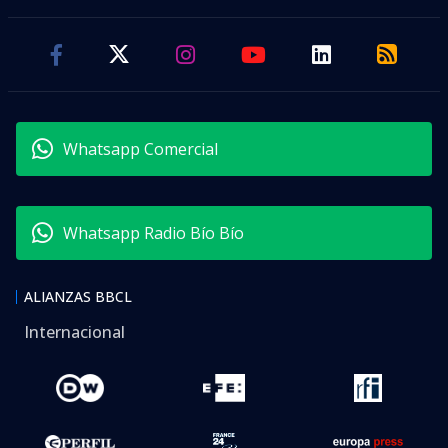
visitas
VER RESUMEN
La presentación de
Vozinha
en
Colo Colo
tuvo su
momento estelar
este miércoles con
una fiesta en
el Estadio Monumental
. Unos 25 mil hinchas
llegaron hasta Macul para darle la bienvenida
oficial al arquero de Cabo Verde.
El ‘Cacique’ preparó un espectáculo para presentar
al portero que deslumbró en el último Mundial. La
jornada incluyó
presentaciones musicales
de