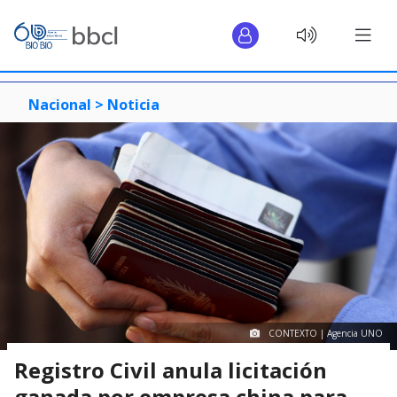
Nacional >
Noticia
CONTEXTO | Agencia UNO
Registro Civil anula licitación
ganada por empresa china para