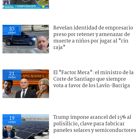
Revelan identidad de empresario
33
visitas
preso por retener y amenazar de
muerte a niños por jugar al "rin
raja"
El "Factor Mera": el ministro de la
21
visitas
Corte de Santiago que siempre
vota a favor de los Lavín-Barriga
Trump impone arancel del 15% al
19
visitas
polisilicio, clave para fabricar
paneles solares y semiconductores