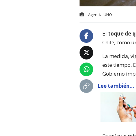
Agencia UNO
El
toque de 
Chile, como un
La medida, vi
este tiempo. E
Gobierno impl
Lee también...
Es así que mi