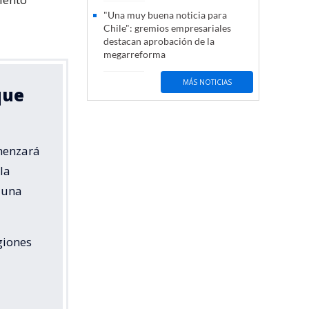
"Una muy buena noticia para
Chile": gremios empresariales
destacan aprobación de la
megarreforma
MÁS NOTICIAS
que
omenzará
la
 una
giones