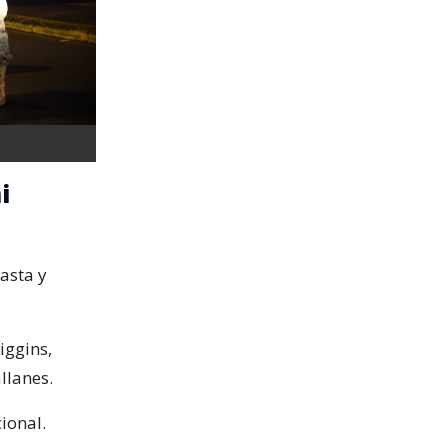
i
asta y
iggins,
llanes.
cional.