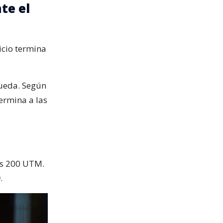
te el
icio termina
queda. Según
termina a las
as 200 UTM.
0
.