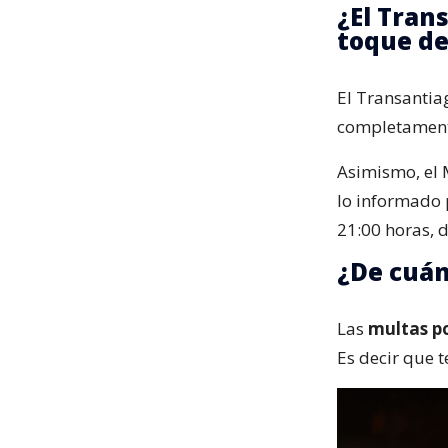
¿El Tran
toque d
El Transantia
completamente
Asimismo, el 
lo informado p
21:00 horas, d
¿De cuán
Las
multas po
Es decir que 