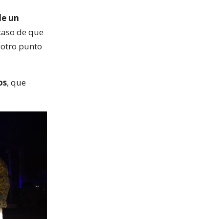
de un
 caso de que
 otro punto
os
, que