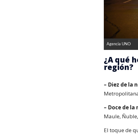
Agencia UNO
¿A qué h
región?
– Diez de la 
Metropolitana
– Doce de la 
Maule, Ñuble,
El toque de 