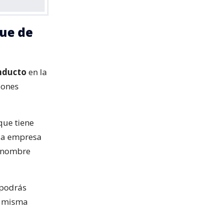
que de
nducto
en la
zones
 que tiene
 la empresa
u nombre
 podrás
a misma