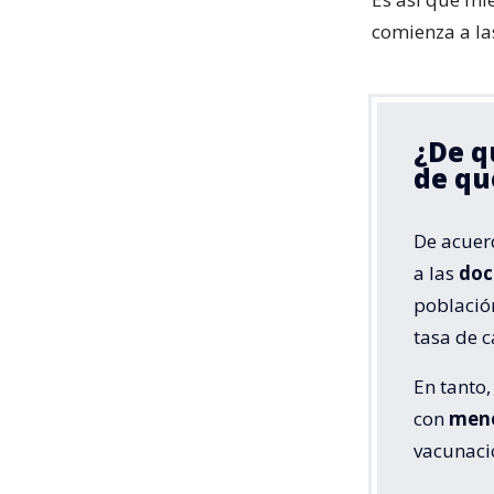
comienza a las
¿De q
de qu
De acuer
a las
doc
població
tasa de c
En tanto
con
meno
vacunaci