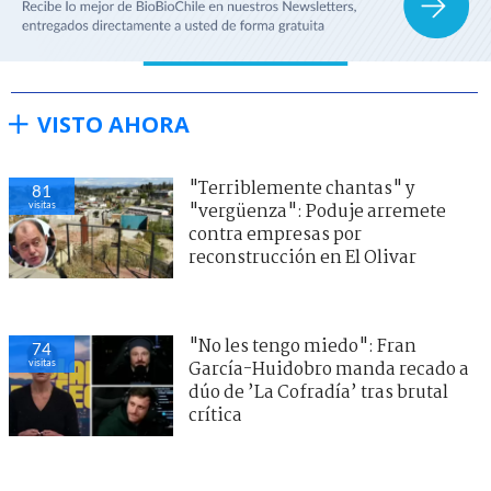
VISTO AHORA
"Terriblemente chantas" y
81
visitas
"vergüenza": Poduje arremete
contra empresas por
reconstrucción en El Olivar
"No les tengo miedo": Fran
74
visitas
García-Huidobro manda recado a
dúo de ’La Cofradía’ tras brutal
crítica