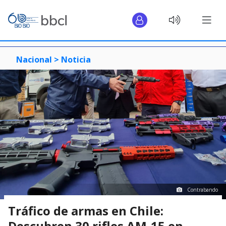
Nacional >
Noticia
Contrabando
Tráfico de armas en Chile:
Descubren 30 rifles AM-15 en