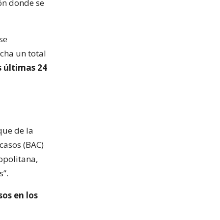
ión donde se
se
cha un total
s últimas 24
que de la
casos (BAC)
opolitana,
s”.
os en los