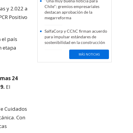
"Una muy buena noticia para
Chile": gremios empresariales
as y 2.022 a
destacan aprobación de la
PCR Positivo
megarreforma
SalfaCorp y CChC firman acuerdo
para impulsar estándares de
 el país
sostenibilidad en la construcción
n etapa
MÁS NOTICIAS
timas 24
9.
El
 de Cuidados
cánica. Con
cas