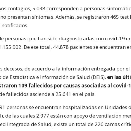
vos contagios, 5.038 corresponden a personas sintomátic
no presentan síntomas. Además, se registraron 465 test 
 notificados.
 de personas que han sido diagnosticadas con covid-19 en
1.155.902. De ese total, 44.878 pacientes se encuentran e
os decesos, de acuerdo a la información entregada por el
de Estadística e Información de Salud (DEIS),
en las úl
straron 109 fallecidos por causas asociadas al covid-1
e fallecidos asciende a 25.641 en el país.
.391 personas se encuentran hospitalizadas en Unidades
I), de las cuales 2.977 están con apoyo de ventilación me
Red Integrada de Salud, existe un total de 226 camas críti