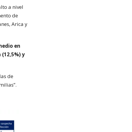
lto a nivel
mento de
nes, Arica y
medio en
 (12,5%) y
das de
ilias”.