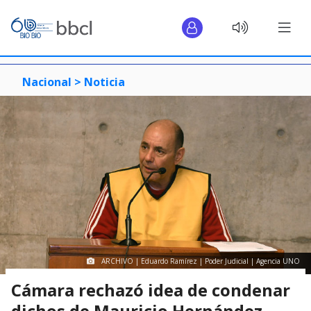
Nacional >
Noticia
ARCHIVO | Eduardo Ramírez | Poder Judicial | Agencia UNO
Cámara rechazó idea de condenar
dichos de Mauricio Hernández