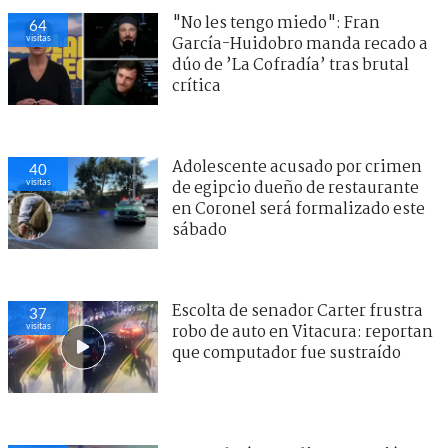
"No les tengo miedo": Fran
64
visitas
García-Huidobro manda recado a
dúo de ’La Cofradía’ tras brutal
crítica
Adolescente acusado por crimen
40
visitas
de egipcio dueño de restaurante
en Coronel será formalizado este
sábado
Escolta de senador Carter frustra
37
visitas
robo de auto en Vitacura: reportan
que computador fue sustraído