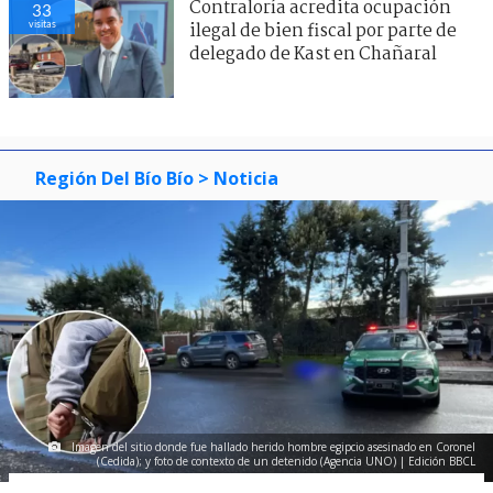
Contraloría acredita ocupación
33
visitas
ilegal de bien fiscal por parte de
delegado de Kast en Chañaral
Región Del Bío Bío
> Noticia
Imagen del sitio donde fue hallado herido hombre egipcio asesinado en Coronel
(Cedida); y foto de contexto de un detenido (Agencia UNO) | Edición BBCL