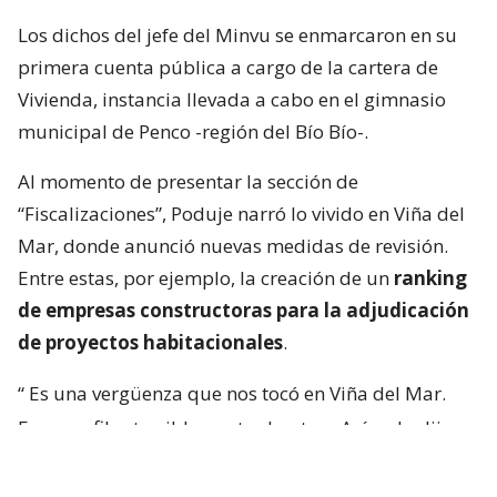
Los dichos del jefe del Minvu se enmarcaron en su
primera cuenta pública a cargo de la cartera de
Vivienda, instancia llevada a cabo en el gimnasio
municipal de Penco -región del Bío Bío-.
Al momento de presentar la sección de
“Fiscalizaciones”, Poduje narró lo vivido en Viña del
Mar, donde anunció nuevas medidas de revisión.
Entre estas, por ejemplo, la creación de un
ranking
de empresas constructoras para la adjudicación
de proyectos habitacionales
.
“
Es una vergüenza que nos tocó en Viña del Mar.
Eran perfiles terriblemente chantas
. Así yo lo dije.
No podía decir mal hecho, no.
Chanta era la
palabra. ¡Chantas!
Y esta casa la estamos