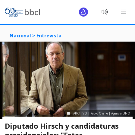
Nacional >
Entrevista
ARCHIVO | Pablo Ovalle | Agencia UNO
Diputado Hirsch y candidaturas
presidenciales: "Estar