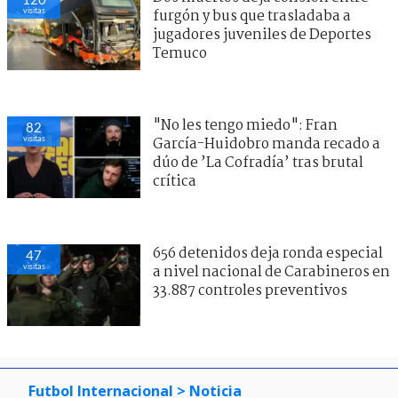
visitas
furgón y bus que trasladaba a
jugadores juveniles de Deportes
Temuco
"No les tengo miedo": Fran
82
visitas
García-Huidobro manda recado a
dúo de ’La Cofradía’ tras brutal
crítica
656 detenidos deja ronda especial
47
visitas
a nivel nacional de Carabineros en
33.887 controles preventivos
Futbol Internacional
> Noticia