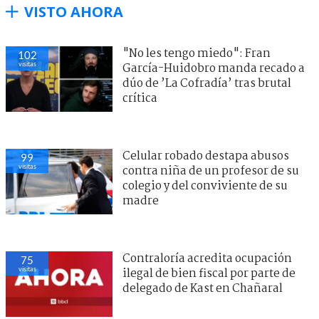
VISTO AHORA
"No les tengo miedo": Fran
102
visitas
García-Huidobro manda recado a
dúo de ’La Cofradía’ tras brutal
crítica
Celular robado destapa abusos
99
visitas
contra niña de un profesor de su
colegio y del conviviente de su
madre
Contraloría acredita ocupación
75
visitas
ilegal de bien fiscal por parte de
delegado de Kast en Chañaral