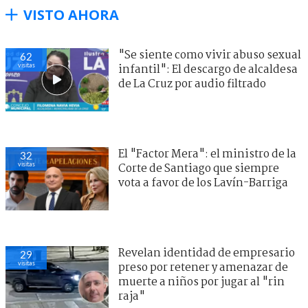
VISTO AHORA
"Se siente como vivir abuso sexual
62
visitas
infantil": El descargo de alcaldesa
de La Cruz por audio filtrado
El "Factor Mera": el ministro de la
32
visitas
Corte de Santiago que siempre
vota a favor de los Lavín-Barriga
Revelan identidad de empresario
29
visitas
preso por retener y amenazar de
muerte a niños por jugar al "rin
raja"