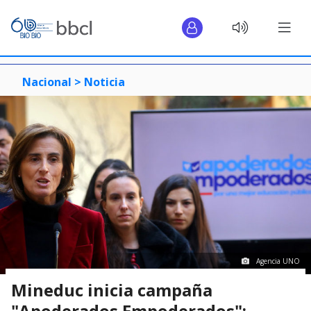
Nacional >
Noticia
Agencia UNO
Mineduc inicia campaña
"Apoderados Empoderados":