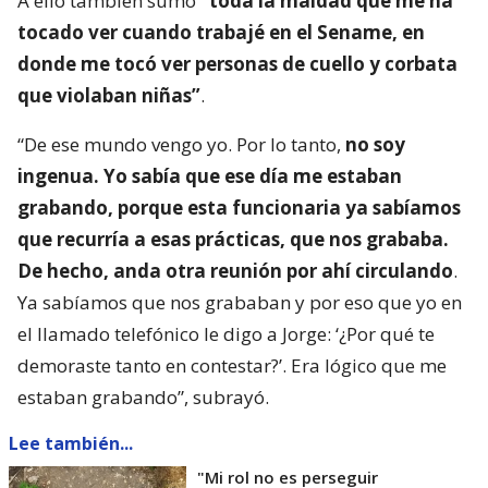
A ello también sumó
“toda la maldad que me ha
tocado ver cuando trabajé en el Sename, en
donde me tocó ver personas de cuello y corbata
que violaban niñas”
.
“De ese mundo vengo yo. Por lo tanto,
no soy
ingenua. Yo sabía que ese día me estaban
grabando, porque esta funcionaria ya sabíamos
que recurría a esas prácticas, que nos grababa.
De hecho, anda otra reunión por ahí circulando
.
Ya sabíamos que nos grababan y por eso que yo en
el llamado telefónico le digo a Jorge: ‘¿Por qué te
demoraste tanto en contestar?’. Era lógico que me
estaban grabando”, subrayó.
Lee también...
"Mi rol no es perseguir