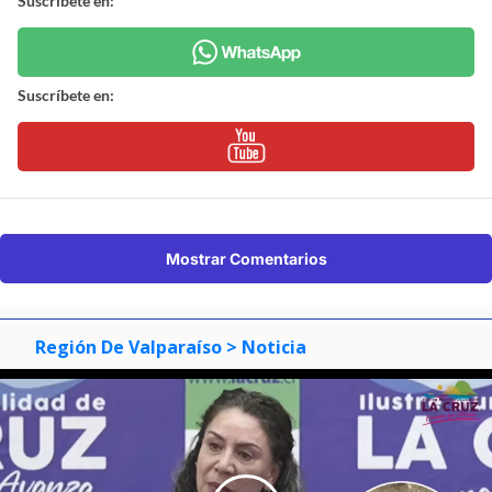
Suscríbete en:
Suscríbete en:
Mostrar Comentarios
Región De Valparaíso
> Noticia