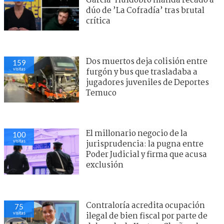
García-Huidobro manda recado a
dúo de ’La Cofradía’ tras brutal
crítica
Dos muertos deja colisión entre
159
visitas
furgón y bus que trasladaba a
jugadores juveniles de Deportes
Temuco
El millonario negocio de la
100
visitas
jurisprudencia: la pugna entre
Poder Judicial y firma que acusa
exclusión
Contraloría acredita ocupación
75
visitas
ilegal de bien fiscal por parte de