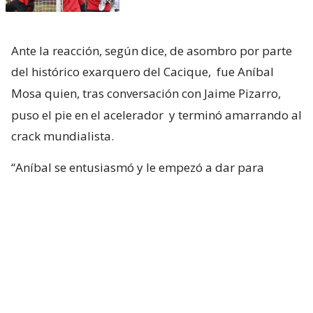
Ante la reacción, según dice, de asombro por parte
del histórico exarquero del Cacique,
fue Aníbal
Mosa quien, tras conversación con Jaime Pizarro,
puso el pie en el acelerador
y terminó amarrando al
crack mundialista.
“Aníbal se entusiasmó y le empezó a dar para
adelante. Ya con la primera reacción del club, yo
tuve una sensación muy positiva. Tanto, que me di
cuenta de que la cosa iba en serio”, confesó.
Duthu: “La llegada de Vozinha a Colo
Colo va a ayudar mucho a abrir
puertas a otras estrellas”