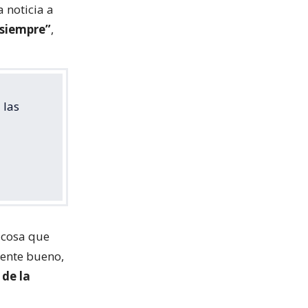
 noticia a
 siempre”
,
 las
 cosa que
mente bueno,
 de la