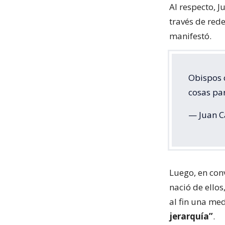
Al respecto, J
través de rede
manifestó.
Obispos 
cosas pa
— Juan C
Luego, en con
nació de ello
al fin una me
jerarquía”
.