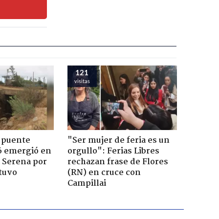
121
visitas
 puente
"Ser mujer de feria es un
6 emergió en
orgullo": Ferias Libres
a Serena por
rechazan frase de Flores
tuvo
(RN) en cruce con
Campillai