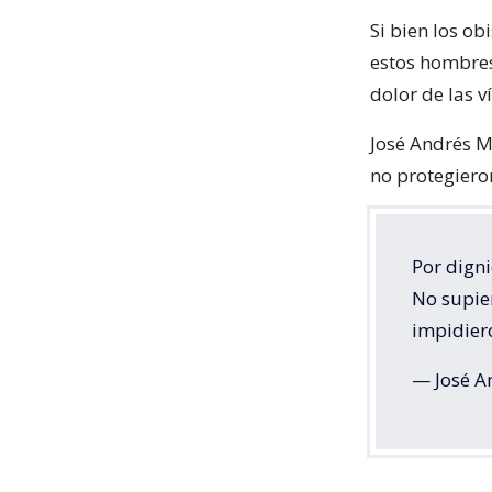
Si bien los ob
estos hombres
dolor de las v
José Andrés Mu
no protegiero
Por digni
No supier
impidiero
— José A