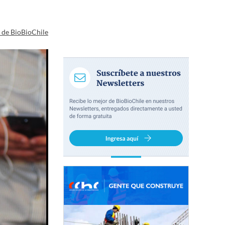
a de BioBioChile