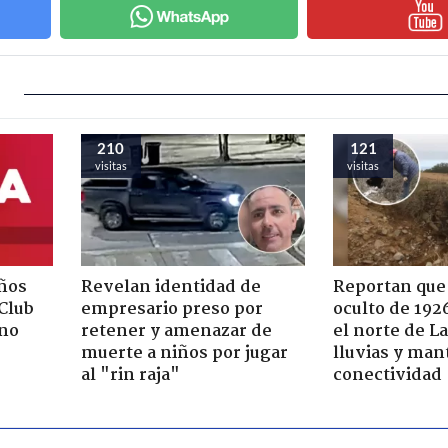
210
121
visitas
visitas
ños
Revelan identidad de
Reportan que
"Club
empresario preso por
oculto de 192
rno
retener y amenazar de
el norte de L
muerte a niños por jugar
lluvias y man
al "rin raja"
conectividad