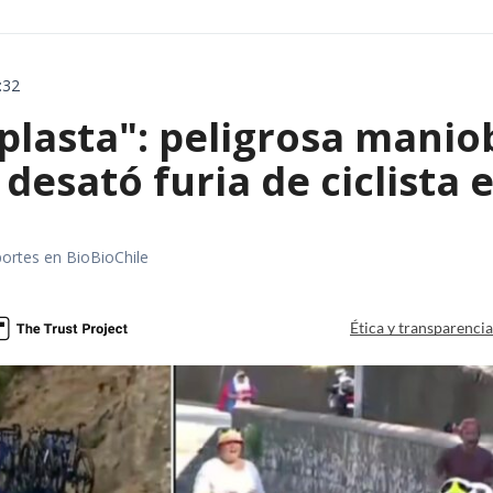
:32
aplasta": peligrosa manio
 desató furia de ciclista
portes en BioBioChile
Ética y transparenci