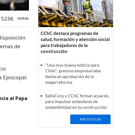
5236
visitas
CChC destaca programas de
disposición
salud, formación y atención social
para trabajadores de la
 temas de
construcción
"Una muy buena noticia para
cio
Chile": gremios empresariales
a Episcopal.
destacan aprobación de la
megarreforma
SalfaCorp y CChC firman acuerdo
ncia al Papa
para impulsar estándares de
sostenibilidad en la construcción
MÁS NOTICIAS