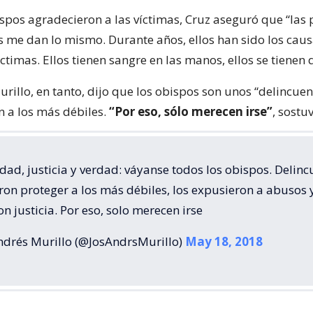
ispos agradecieron a las víctimas, Cruz aseguró que “las
 me dan lo mismo. Durante años, ellos han sido los caus
íctimas. Ellos tienen sangre en las manos, ellos se tienen q
rillo, en tanto, dijo que los obispos son unos “delincuen
n a los más débiles.
“Por eso, sólo merecen irse”
, sostu
dad, justicia y verdad: váyanse todos los obispos. Delinc
on proteger a los más débiles, los expusieron a abusos 
n justicia. Por eso, solo merecen irse
ndrés Murillo (@JosAndrsMurillo)
May 18, 2018