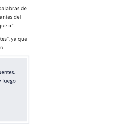
 palabras de
antes del
ue ir”.
tes”, ya que
vo.
uentes.
y luego