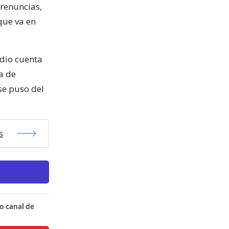
 renuncias,
que va en
 dio cuenta
a de
se puso del
s
o canal de