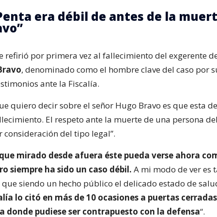
 Penta era débil de antes de la muer
avo”
e refirió por primera vez al fallecimiento del exgerente d
Bravo
, denominado como el hombre clave del caso por s
stimonios ante la Fiscalía.
ue quiero decir sobre el señor Hugo Bravo es que esta d
llecimiento. El respeto ante la muerte de una persona d
 consideración del tipo legal”.
ue mirado desde afuera éste pueda verse ahora co
ro siempre ha sido un caso débil.
A mi modo de ver es t
), que siendo un hecho público el delicado estado de sal
calía lo citó en más de 10 ocasiones a puertas cerrada
a donde pudiese ser contrapuesto con la defensa
“.