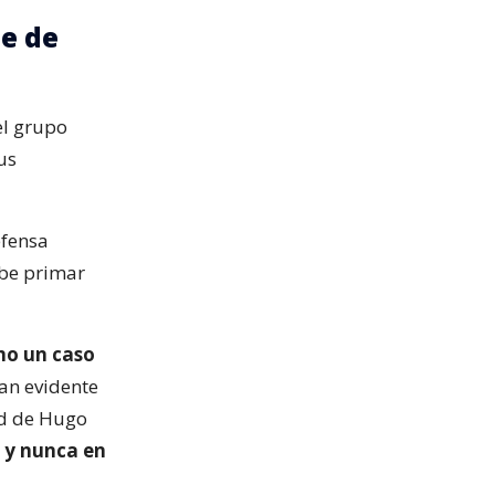
te de
el grupo
us
efensa
ebe primar
mo un caso
an evidente
ud de Hugo
s y nunca en