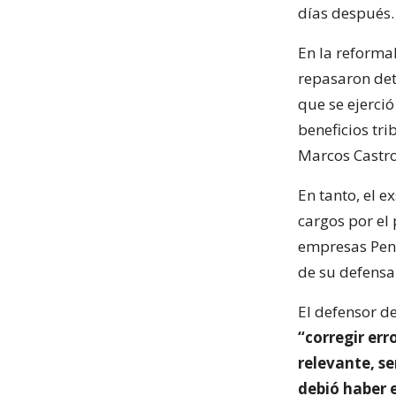
días después.
En la reformal
repasaron det
que se ejerció
beneficios tri
Marcos Castro
En tanto, el e
cargos por el
empresas Pent
de su defensa
El defensor d
“corregir err
relevante, s
debió haber 