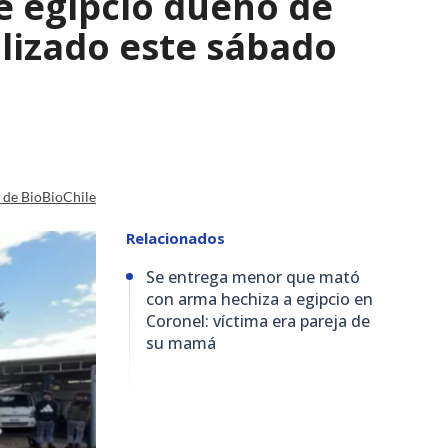
e egipcio dueño de
lizado este sábado
a de BioBioChile
Relacionados
Se entrega menor que mató
con arma hechiza a egipcio en
Coronel: víctima era pareja de
su mamá