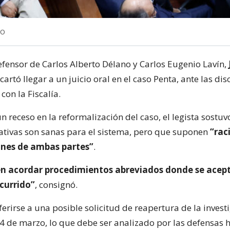
NO
fensor de Carlos Alberto Délano y Carlos Eugenio Lavín,
artó llegar a un juicio oral en el caso Penta, ante las di
on la Fiscalía.
 receso en la reformalización del caso, el legista sostuv
nativas son sanas para el sistema, pero que suponen
“rac
iones de ambas partes”
.
n acordar procedimientos abreviados donde se acep
currido”
, consignó.
ferirse a una posible solicitud de reapertura de la inves
 4 de marzo, lo que debe ser analizado por las defensas 