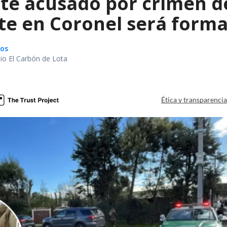
te acusado por crimen d
te en Coronel será forma
gos
io El Carbón de Lota
a
Ética y transparenci