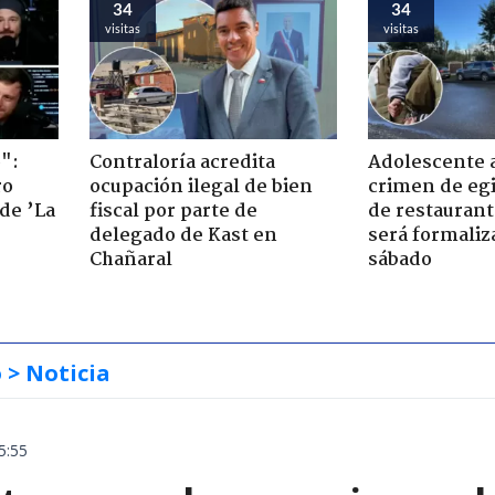
34
34
visitas
visitas
":
Contraloría acredita
Adolescente 
ro
ocupación ilegal de bien
crimen de eg
de ’La
fiscal por parte de
de restaurant
delegado de Kast en
será formaliz
Chañaral
sábado
o
> Noticia
5:55