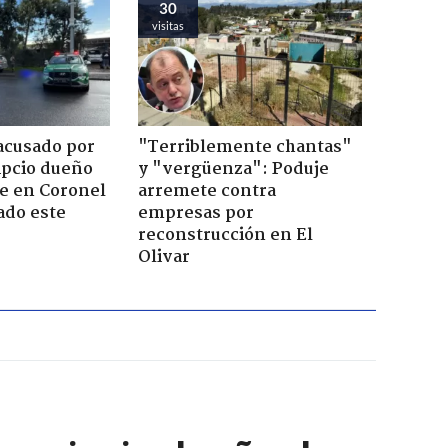
30
visitas
acusado por
"Terriblemente chantas"
ipcio dueño
y "vergüenza": Poduje
e en Coronel
arremete contra
ado este
empresas por
reconstrucción en El
Olivar