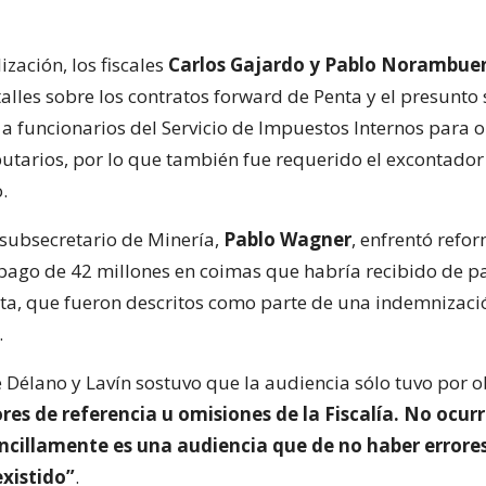
ización, los fiscales
Carlos Gajardo y Pablo Norambue
alles sobre los contratos forward de Penta y el presunto
 a funcionarios del Servicio de Impuestos Internos para 
butarios, por lo que también fue requerido el excontador
.
xsubsecretario de Minería,
Pablo Wagner
, enfrentó refo
 pago de 42 millones en coimas que habría recibido de p
a, que fueron descritos como parte de una indemnizaci
.
e Délano y Lavín sostuvo que la audiencia sólo tuvo por o
ores de referencia u omisiones de la Fiscalía. No ocur
encillamente es una audiencia que de no haber errore
existido”
.