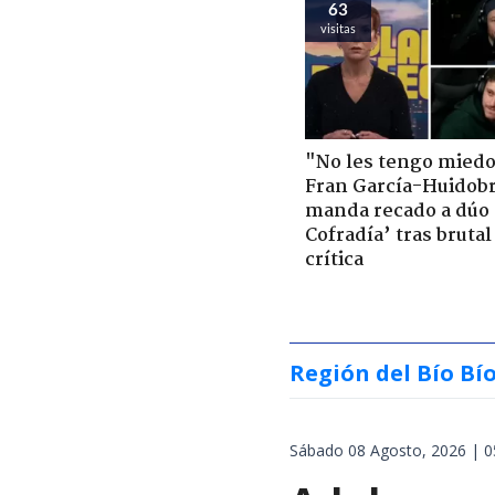
63
visitas
"No les tengo miedo
Fran García-Huidob
manda recado a dúo 
Cofradía’ tras brutal
crítica
Región del Bío Bí
Sábado 08 Agosto, 2026 | 0