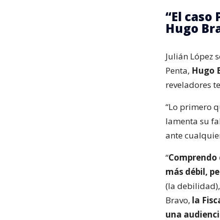
“El caso
Hugo Br
Julián López s
Penta,
Hugo 
reveladores te
“Lo primero q
lamenta su fa
ante cualquier
“
Comprendo q
más débil, pe
(la debilidad
Bravo,
la Fis
una audienci