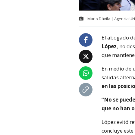
Mario Dávila | Agencia U
El abogado de
López,
no desc
que mantiene c
En medio de un
salidas alter
en las posic
“No se puede
que no han o
López evitó re
concluye este