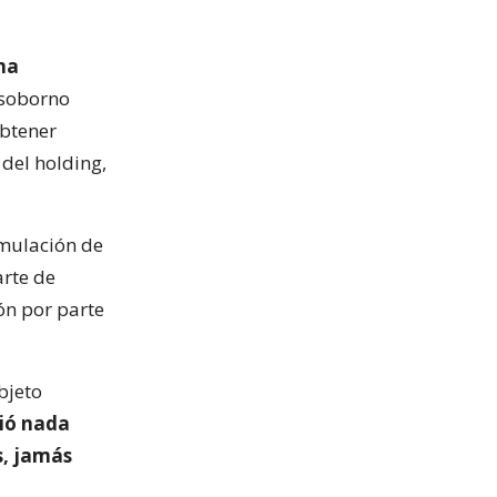
na
 soborno
obtener
 del holding,
rmulación de
arte de
ón por parte
bjeto
rió nada
s, jamás