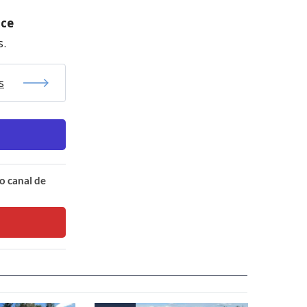
nce
s.
s
o canal de