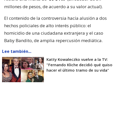
recibió una multa de
80 UTM
(alrededor de 5.7
millones de pesos, de acuerdo a su valor actual).
El contenido de la controversia hacía alusión a dos
hechos policiales de alto interés público: el
homicidio de una ciudadana extranjera y el caso
Baby Bandito, de amplia repercusión mediática.
Lee también...
Katty Kowaleczko vuelve a la TV:
"Fernando Kliche decidió qué quiso
hacer el último tramo de su vida"
“El artículo 1 letra g de las citadas Normas
Generales define el
sensacionalismo
como la
‘presentación abusiva de hechos noticiosos o