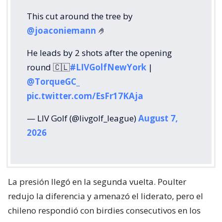
This cut around the tree by
@joaconiemann
🤌
He leads by 2 shots after the opening
round 🇨🇱
#LIVGolfNewYork
|
@TorqueGC_
pic.twitter.com/EsFr17KAja
— LIV Golf (@livgolf_league)
August 7,
2026
La presión llegó en la segunda vuelta. Poulter
redujo la diferencia y amenazó el liderato, pero el
chileno respondió con birdies consecutivos en los