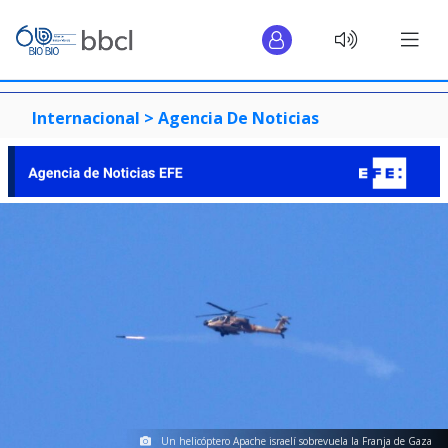
Internacional >
Agencia De Noticias
Un helicóptero Apache israelí sobrevuela la Franja de Gaza