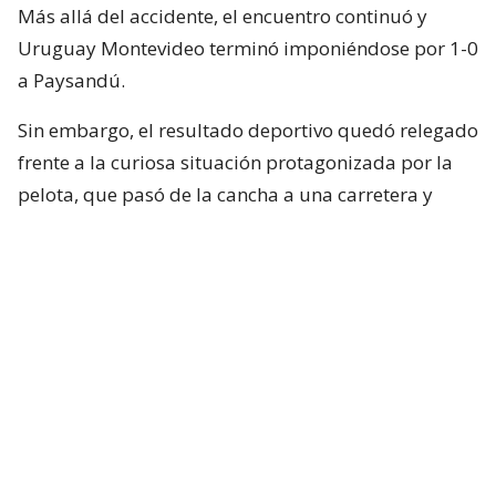
Más allá del accidente, el encuentro continuó y
Uruguay Montevideo terminó imponiéndose por 1-0
a Paysandú.
Sin embargo, el resultado deportivo quedó relegado
frente a la curiosa situación protagonizada por la
pelota, que pasó de la cancha a una carretera y
terminó vinculada con un accidente fuera del
Parque ANCAP.
Cabe señalar que, de acuerdo a diversos reportes, se
informó que no hubo ningún lesionado por este
accidente. Lo único que sucedió es que se generó
mucho tránsito por algunos minutos.