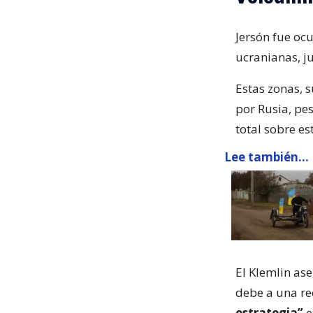
Jersón fue oc
ucranianas, j
Estas zonas, 
por Rusia, pe
total sobre est
Lee también...
El Klemlin ase
debe a una re
estrategia”
e