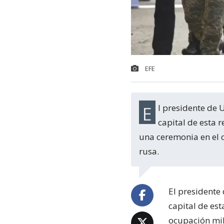
EFE
El presidente de Ucrania, Volodimir Zelenski, visitó este lunes la ciudad de Jersón,
capital de esta 
una ceremonia en el c
rusa.
El presidente
capital de es
ocupación mil