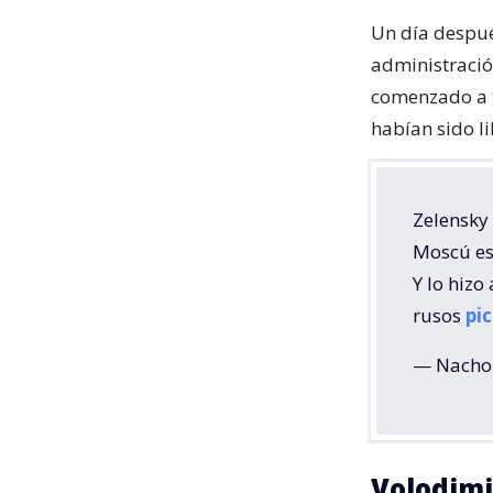
Un día después
administració
comenzado a t
habían sido l
Zelensky 
Moscú es 
Y lo hizo 
rusos
pi
— Nacho
Volodimi