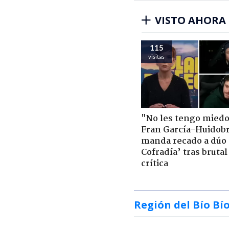
VISTO AHORA
115
visitas
"No les tengo miedo
Fran García-Huidob
manda recado a dúo 
Cofradía’ tras brutal
crítica
Región del Bío Bí