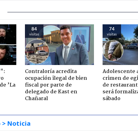
84
74
visitas
visitas
":
Contraloría acredita
Adolescente 
ro
ocupación ilegal de bien
crimen de eg
de ’La
fiscal por parte de
de restaurant
delegado de Kast en
será formaliz
Chañaral
sábado
o
> Noticia