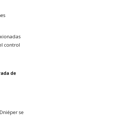
nes
xionadas
l control
irada de
 Dniéper se