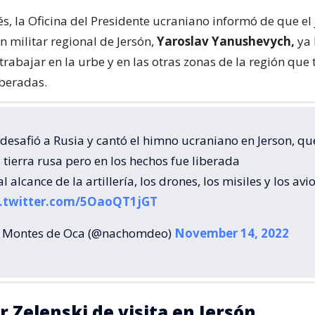
, la Oficina del Presidente ucraniano informó de que el 
n militar regional de Jersón,
Yaroslav Yanushevych,
ya 
rabajar en la urbe y en las otras zonas de la región que
iberadas.
desafió a Rusia y cantó el himno ucraniano en Jerson, q
tierra rusa pero en los hechos fue liberada
al alcance de la artillería, los drones, los misiles y los avi
c.twitter.com/5OaoQT1jGT
 Montes de Oca (@nachomdeo)
November 14, 2022
r Zelenski de visita en Jersón