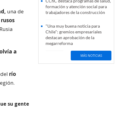
CChC destaca programas de salud,
formación y atención social para
ad,
una de
trabajadores de la construcción
 rusos
"Una muy buena noticia para
 Rusia
Chile": gremios empresariales
destacan aprobación de la
megarreforma
olvía a
MÁS NOTICIAS
 del
río
región.
que su gente