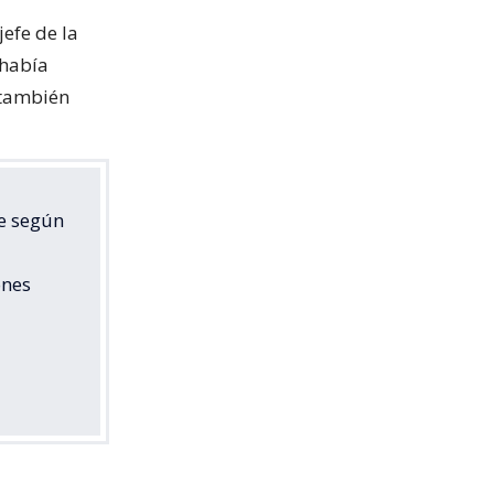
jefe de la
había
 también
ue según
ones