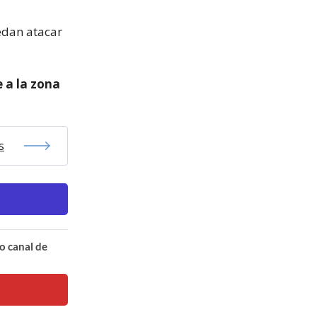
edan atacar
 a la zona
s
o canal de