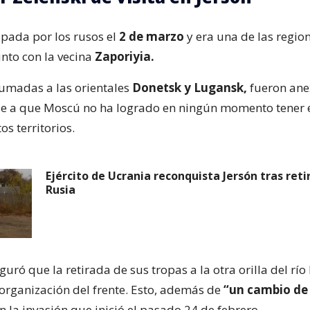
upada por los rusos el
2 de marzo
y era una de las regio
unto con la vecina
Zaporiyia.
sumadas a las orientales
Donetsk y Lugansk,
fueron ane
se a que Moscú no ha logrado en ningún momento tener e
os territorios.
Ejército de Ucrania reconquista Jersón tras ret
Rusia
guró que la retirada de sus tropas a la otra orilla del río
organización del frente. Esto, además de
“un cambio de
n la invasión que inició el pasado 24 de febrero.