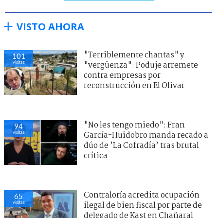
VISTO AHORA
"Terriblemente chantas" y
101
visitas
"vergüenza": Poduje arremete
contra empresas por
reconstrucción en El Olivar
"No les tengo miedo": Fran
94
visitas
García-Huidobro manda recado a
dúo de ’La Cofradía’ tras brutal
crítica
Contraloría acredita ocupación
65
visitas
ilegal de bien fiscal por parte de
delegado de Kast en Chañaral