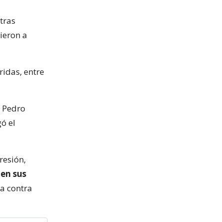
tras
ieron a
idas, entre
e Pedro
ó el
resión,
 en sus
ba contra