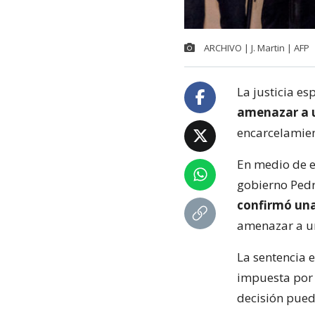
ARCHIVO | J. Martin | AFP
La justicia e
amenazar a u
encarcelamien
En medio de es
gobierno Pedro
confirmó una
amenazar a un
La sentencia e
impuesta por 
decisión pued