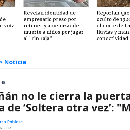
Revelan identidad de
Reportan que
 de
empresario preso por
oculto de 192
e vota
retener y amenazar de
el norte de L
-
muerte a niños por jugar
lluvias y man
al "rin raja"
conectividad
> Noticia
:48
án no le cierra la puert
de ’Soltera otra vez’: "
oza Poblete
gazine