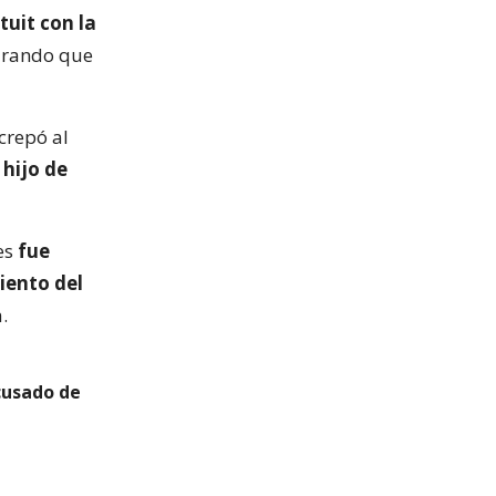
tuit con la
urando que
crepó al
hijo de
tes
fue
iento del
.
cusado de