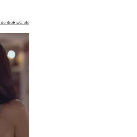
a de BioBioChile