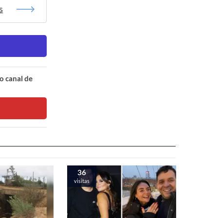
s
o canal de
36
visitas