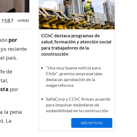
1587
visitas
CChC destaca programas de
sión
por
salud, formación y atención social
para trabajadores de la
uyo reciente
construcción
el país.
"Una muy buena noticia para
efe de
Chile": gremios empresariales
tal,
destacan aprobación de la
megarreforma
ista
por
SalfaCorp y CChC firman acuerdo
para impulsar estándares de
sostenibilidad en la construcción
ca la pena
ó. La
MÁS NOTICIAS