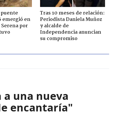
 puente
Tras 10 meses de relación:
6 emergió en
Periodista Daniela Muñoz
a Serena por
y alcalde de
tuvo
Independencia anuncian
su compromiso
a a una nueva
Me encantaría"