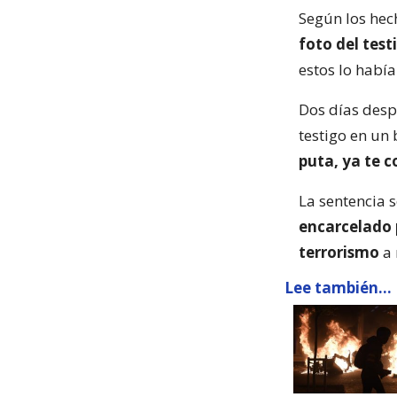
Según los he
foto del test
estos lo habí
Dos días desp
testigo en un 
puta, ya te c
La sentencia s
encarcelado 
terrorismo
a 
Lee también...