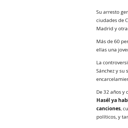
Su arresto gen
ciudades de Ca
Madrid y otra
Más de 60 per
ellas una jov
La controversi
Sánchez y su s
encarcelamien
De 32 años y 
Hasél ya hab
canciones
, c
políticos, y t