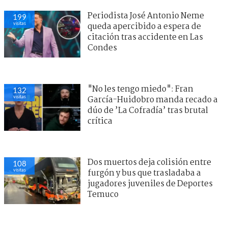
Periodista José Antonio Neme
199
visitas
queda apercibido a espera de
citación tras accidente en Las
Condes
"No les tengo miedo": Fran
132
visitas
García-Huidobro manda recado a
dúo de ’La Cofradía’ tras brutal
crítica
Dos muertos deja colisión entre
108
visitas
furgón y bus que trasladaba a
jugadores juveniles de Deportes
Temuco