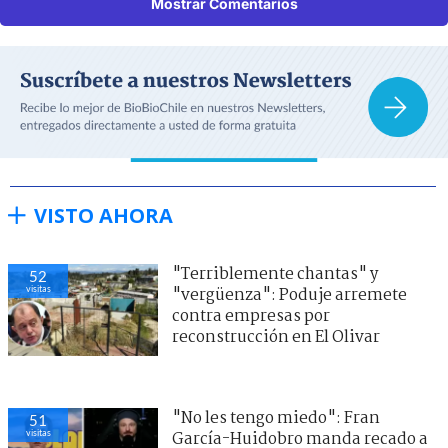
Mostrar Comentarios
VISTO AHORA
"Terriblemente chantas" y
52
visitas
"vergüenza": Poduje arremete
contra empresas por
reconstrucción en El Olivar
"No les tengo miedo": Fran
51
visitas
García-Huidobro manda recado a