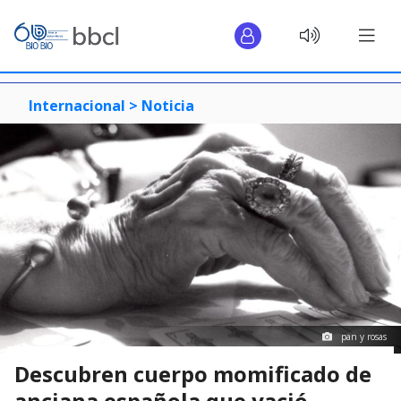
Internacional >
Noticia
pan y rosas
Descubren cuerpo momificado de
anciana española que yació