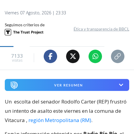
Viernes 07 Agosto, 2026 | 23:33
Seguimos criterios de
Ética y transparencia de BBCL
7133
visitas
VER RESUMEN
Un
escolta del senador Rodolfo Carter (REP) frustró
un intento de asalto este viernes en la comuna de
Vitacura
,
región Metropolitana (RM)
.
Según información obtenida por
Radio Bío Bío
, el