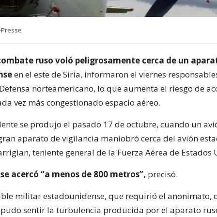
-Presse
combate ruso voló peligrosamente cerca de un aparat
nse
en el este de Siria, informaron el viernes responsable
 Defensa norteamericano, lo que aumenta el riesgo de ac
cada vez más congestionado espacio aéreo.
idente se produjo el pasado 17 de octubre, cuando un av
gran aparato de vigilancia maniobró cerca del avión est
arrigian, teniente general de la Fuerza Aérea de Estados 
 se acercó “a menos de 800 metros”,
precisó.
ble militar estadounidense, que requirió el anonimato, d
 pudo sentir la turbulencia producida por el aparato rus