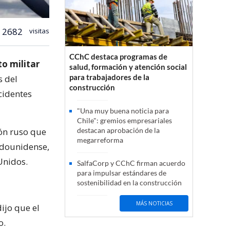
2682
visitas
CChC destaca programas de
o militar
salud, formación y atención social
para trabajadores de la
s del
construcción
cidentes
"Una muy buena noticia para
Chile": gremios empresariales
ión ruso que
destacan aprobación de la
megarreforma
adounidense,
Unidos.
SalfaCorp y CChC firman acuerdo
para impulsar estándares de
sostenibilidad en la construcción
MÁS NOTICIAS
ijo que el
o.