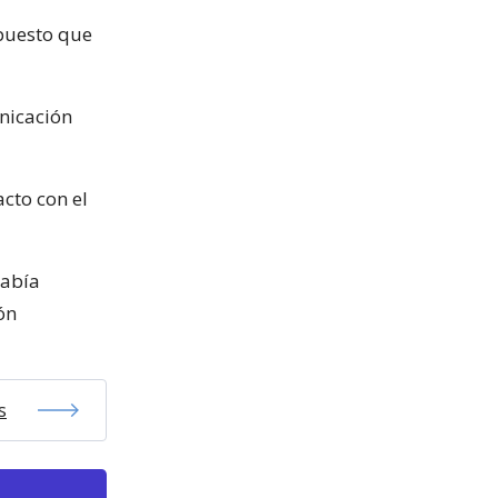
 puesto que
unicación
acto con el
había
ón
s