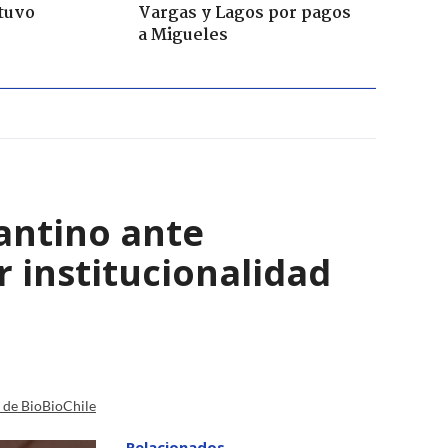
tuvo
Vargas y Lagos por pagos
a Migueles
antino ante
r institucionalidad
a de BioBioChile
Relacionados