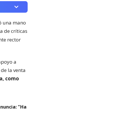
ió una mano
a de críticas
te rector
apoyo a
 de la venta
da, como
renuncia: "Ha