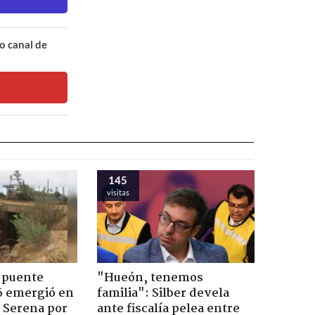
o canal de
145
visitas
 puente
"Hueón, tenemos
6 emergió en
familia": Silber devela
a Serena por
ante fiscalía pelea entre