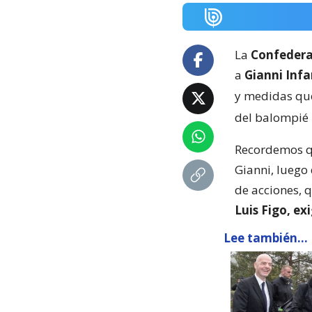
La
Confedera
a
Gianni Infa
y medidas qu
del balompié
Recordemos qu
Gianni, luego 
de acciones, 
Luis Figo, e
Lee también...