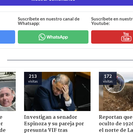
Suscríbete en nuestro canal de
Suscríbete en nuestr
Whatsapp:
Youtube:
213
172
visitas
visitas
e
Investigan a senador
Reportan que
or
Espinoza y su pareja por
oculto de 192
 de
presunta VIF tras
el norte de L