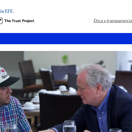
ia EFE
.
Ética y transparenci