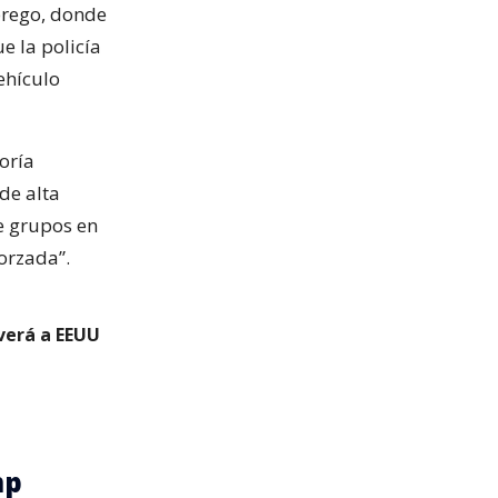
brego, donde
e la policía
ehículo
oría
de alta
ue grupos en
orzada”.
verá a EEUU
mp