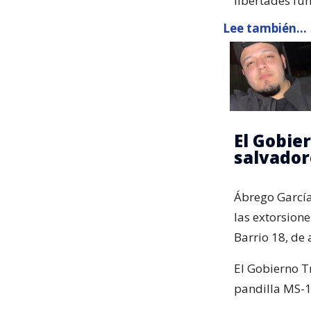
libertades fun
Lee también...
El Gobie
salvador
Ábrego García
las extorsione
Barrio 18, de
El Gobierno 
pandilla MS-1