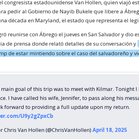
o el congresista estadounidense Van Hollen, quien viajó e
ara pedir al Gobierno de Nayib Bukele que libere a Ábreg
na década en Maryland, el estado que representa el legi
ró reunirse con Ábrego el jueves en San Salvador y dio es
ia de prensa donde relató detalles de su conversación y
p de estar mintiendo sobre el caso del salvadoreño y vi
 main goal of this trip was to meet with Kilmar. Tonight I
ce. I have called his wife, Jennifer, to pass along his mess
ook forward to providing a full update upon my return.
tter.com/U9y2gZpxCb
r Chris Van Hollen (@ChrisVanHollen)
April 18, 2025