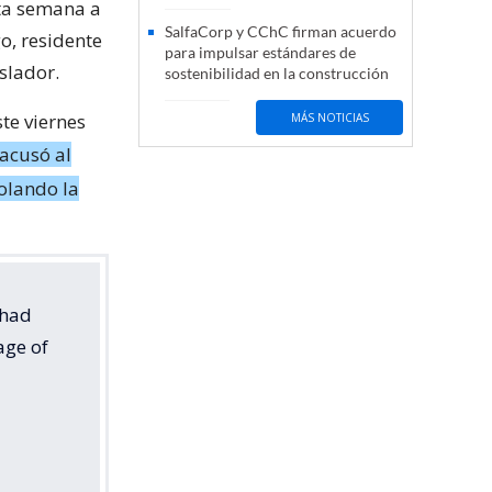
sta semana a
SalfaCorp y CChC firman acuerdo
o, residente
para impulsar estándares de
slador.
sostenibilidad en la construcción
te viernes
MÁS NOTICIAS
acusó al
olando la
 had
age of