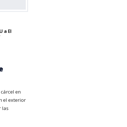
 a El
"
e
 cárcel en
 el exterior
 las