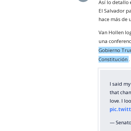
Así lo detall
El Salvador p
hace más de u
Van Hollen log
una conferenc
Gobierno Trum
Constitución
.
I said my
that chan
love. I l
pic.twi
— Senato