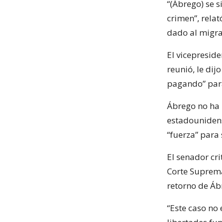
“(Ábrego) se 
crimen”, rela
dado al migra
El vicepresid
reunió, le di
pagando” par
Ábrego no ha 
estadounidense
“fuerza” para 
El senador cr
Corte Suprema
retorno de Áb
“Este caso no 