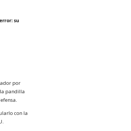
rror: su
vador por
la pandilla
defensa.
larlo con la
U.