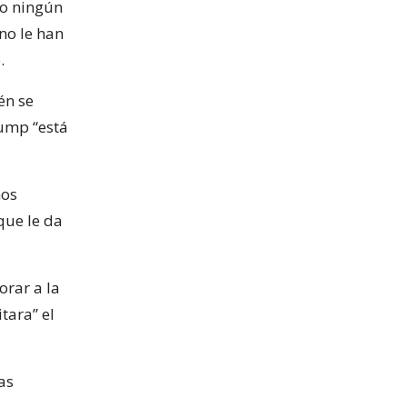
do ningún
no le han
.
én se
rump “está
nos
que le da
orar a la
tara” el
as