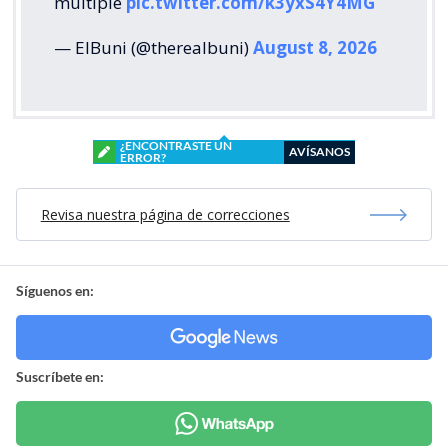
múltiple
pic.twitter.com/k3yxS4Y4MG
— ElBuni (@therealbuni)
August 8, 2026
¿ENCONTRASTE UN
AVÍSANOS
ERROR?
Revisa nuestra página de correcciones
Síguenos en:
Suscríbete en: