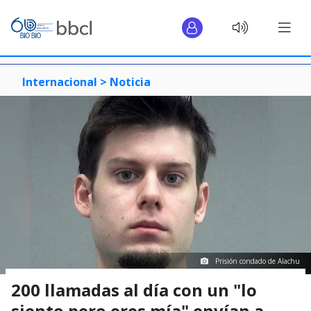
Internacional >
Noticia
Prisión condado de Alachu
200 llamadas al día con un "lo
siento pero eres mía" envían a