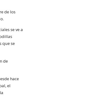
re de los
do.
iales se ve a
odillas
s que se
n de
 desde hace
al, el
la