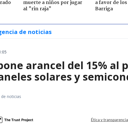
trado
muerte a niños por jugar
a favor de lo
al "rin raja"
Barriga
gencia de noticias
1:05
ne arancel del 15% al pol
paneles solares y semico
 de noticias
a
Ética y transparenci