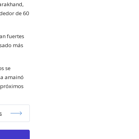
tarakhand,
ededor de 60
an fuertes
ausado más
os se
via amainó
s próximos
s