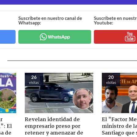
Suscríbete en nuestro canal de
Suscríbete en nuestr
Whatsapp:
Youtube:
26
20
visitas
visitas
ir
Revelan identidad de
El "Factor Me
": El
empresario preso por
ministro de l
sa de
retener y amenazar de
Santiago que