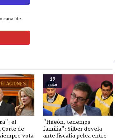
o canal de
19
visitas
ra": el
"Hueón, tenemos
a Corte de
familia": Silber devela
 siempre vota
ante fiscalía pelea entre