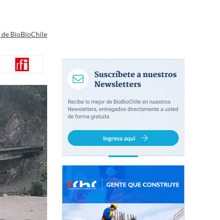
a de BioBioChile