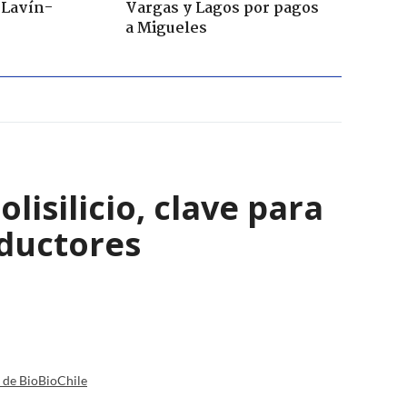
s Lavín-
Vargas y Lagos por pagos
a Migueles
isilicio, clave para
nductores
a de BioBioChile