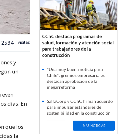
CChC destaca programas de
2534
visitas
salud, formación y atención social
para trabajadores de la
construcción
iones y
"Una muy buena noticia para
según un
Chile": gremios empresariales
destacan aprobación de la
megarreforma
prevén
SalfaCorp y CChC firman acuerdo
dos días. En
para impulsar estándares de
sostenibilidad en la construcción
on que los
MÁS NOTICIAS
cidas la