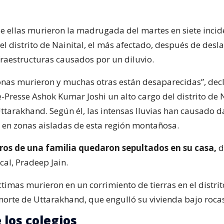
e ellas murieron la madrugada del martes en siete incid
l distrito de Nainital, el más afectado, después de desla
fraestructuras causados por un diluvio.
onas murieron y muchas otras están desaparecidas”, decl
Presse Ashok Kumar Joshi un alto cargo del distrito de N
Uttarakhand. Según él, las intensas lluvias han causado 
 en zonas aisladas de esta región montañosa.
os de una familia quedaron sepultados en su casa,
d
cal, Pradeep Jain.
ctimas murieron en un corrimiento de tierras en el distrit
 norte de Uttarakhand, que engulló su vivienda bajo rocas
 los colegios