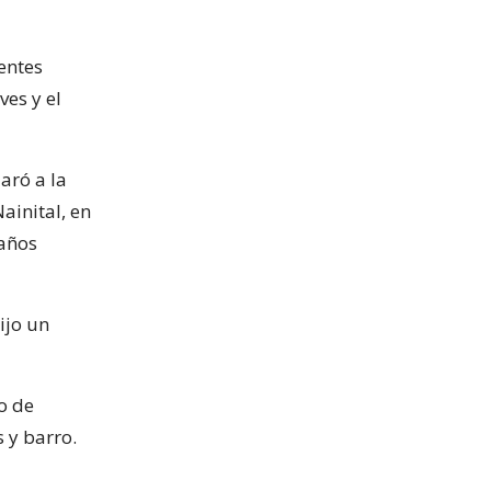
entes
ves y el
aró a la
ainital, en
daños
ijo un
o de
 y barro.