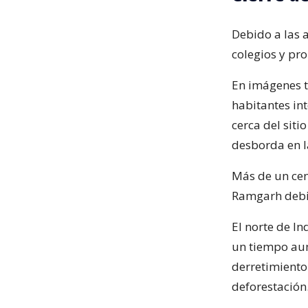
Debido a las a
colegios y pro
En imágenes tr
habitantes int
cerca del siti
desborda en l
Más de un cen
Ramgarh debid
El norte de In
un tiempo aum
derretimiento 
deforestación