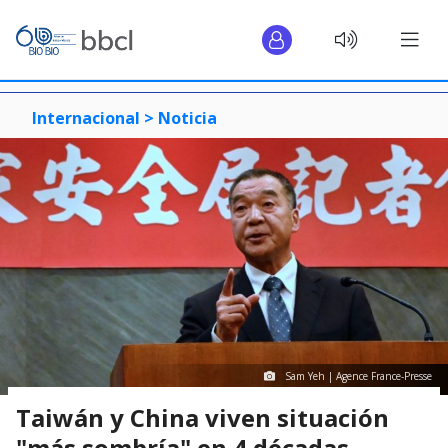
Internacional >
Noticia
Sam Yeh | Agence France-Presse
Taiwán y China viven situación
"más sombría" en 4 décadas,