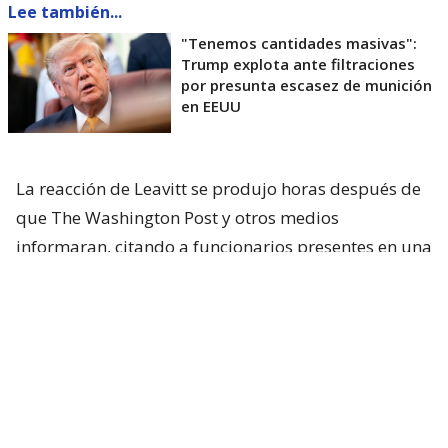
Lee también...
"Tenemos cantidades masivas":
Trump explota ante filtraciones
por presunta escasez de munición
en EEUU
La reacción de Leavitt se produjo horas después de
que The Washington Post y otros medios
informaran, citando a funcionarios presentes en una
reunión celebrada el viernes pasado, que
Trump
había expresado su frustración por no haber sido
informado oportunamente sobre una
preocupante escasez de municiones en Oriente
Medio.
Según el diario, el episodio ocurrió al margen de