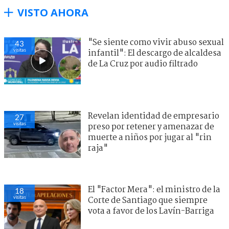
VISTO AHORA
"Se siente como vivir abuso sexual
43
visitas
infantil": El descargo de alcaldesa
de La Cruz por audio filtrado
Revelan identidad de empresario
27
visitas
preso por retener y amenazar de
muerte a niños por jugar al "rin
raja"
El "Factor Mera": el ministro de la
18
visitas
Corte de Santiago que siempre
vota a favor de los Lavín-Barriga