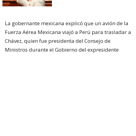
La gobernante mexicana explicó que un avión de la
Fuerza Aérea Mexicana viajó a Perú para trasladar a
Chávez, quien fue presidenta del Consejo de
Ministros durante el Gobierno del expresidente
Pedro Castillo (2021-2022).
“Fue otorgado el salvoconducto para Betssy. Fue un
avión de la Fuerza Aérea por ella. Está en unos
minutos aterrizando en nuestro país”, informó la
mandataria.
La salida de Chávez se produce después de varias
semanas de conversaciones entre México y el nuevo
Gobierno peruano.