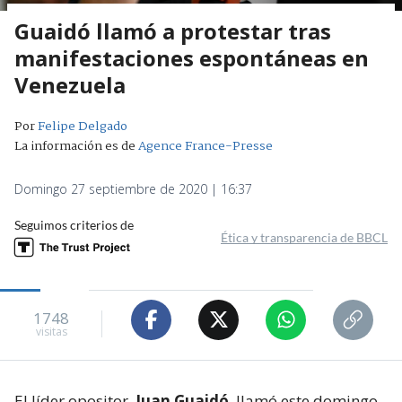
Guaidó llamó a protestar tras
manifestaciones espontáneas en
Venezuela
Por
Felipe Delgado
La información es de
Agence France-Presse
Domingo 27 septiembre de 2020 | 16:37
Seguimos criterios de
Ética y transparencia de BBCL
1748
visitas
El líder opositor,
Juan Guaidó
, llamó este domingo