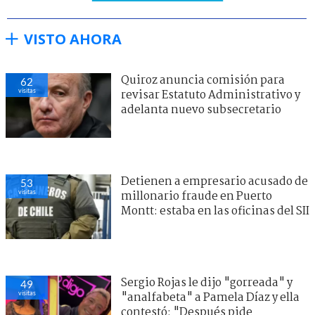
VISTO AHORA
Quiroz anuncia comisión para
62
visitas
revisar Estatuto Administrativo y
adelanta nuevo subsecretario
Detienen a empresario acusado de
53
visitas
millonario fraude en Puerto
Montt: estaba en las oficinas del SII
Sergio Rojas le dijo "gorreada" y
49
visitas
"analfabeta" a Pamela Díaz y ella
contestó: "Después pide